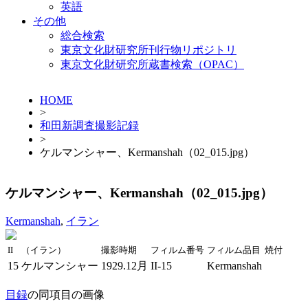
英語
その他
総合検索
東京文化財研究所刊行物リポジトリ
東京文化財研究所蔵書検索（OPAC）
HOME
>
和田新調査撮影記録
>
ケルマンシャー、Kermanshah（02_015.jpg）
ケルマンシャー、Kermanshah（02_015.jpg）
Kermanshah
,
イラン
II
（イラン）
撮影時期
フィルム番号
フィルム品目
焼付
15
ケルマンシャー
1929.12月
II-15
Kermanshah
目録
の同項目の画像