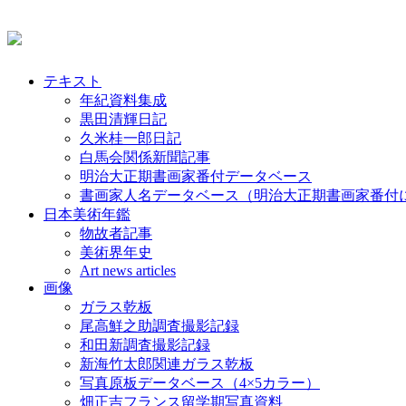
テキスト
年紀資料集成
黒田清輝日記
久米桂一郎日記
白馬会関係新聞記事
明治大正期書画家番付データベース
書画家人名データベース（明治大正期書画家番付
日本美術年鑑
物故者記事
美術界年史
Art news articles
画像
ガラス乾板
尾高鮮之助調査撮影記録
和田新調査撮影記録
新海竹太郎関連ガラス乾板
写真原板データベース（4×5カラー）
畑正吉フランス留学期写真資料