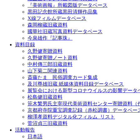
『美術画報』所載図版データベース
黒田記念館所蔵黒田清輝作品集
X線フィルムデータベース
森岡柳蔵旧蔵資料
國華社旧蔵写真資料データベース
今泉雄作『記事珠』
資料目録
久野健寄贈資料
久野健寄贈ノート資料
中村傳三郎旧蔵資料
山下菊二関連資料
斎藤たま 民俗調査カード集成
及川尊雄旧蔵 紙媒体資料目録データベース
展覧会における新型コロナウイルスの影響データ
松島健旧蔵資料
笹木繁男氏主宰現代美術資料センター寄贈資料（
京都府寺院重宝調査記録（赤松調書）データベー
柳澤孝資料デジタル化フィルム_リスト
菅沼貞三旧蔵資料
活動報告
日本語