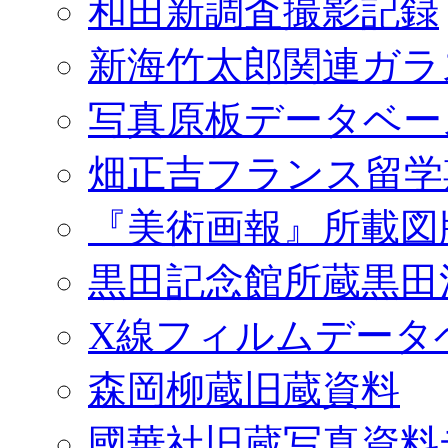
和田新調査撮影記録
新海竹太郎関連ガラ
写真原板データベー
畑正吉フランス留学
『美術画報』所載図
黒田記念館所蔵黒田
X線フィルムデータ
森岡柳蔵旧蔵資料
國華社旧蔵写真資料