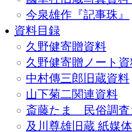
今泉雄作『記事珠』
資料目録
久野健寄贈資料
久野健寄贈ノート資
中村傳三郎旧蔵資料
山下菊二関連資料
斎藤たま 民俗調査
及川尊雄旧蔵 紙媒