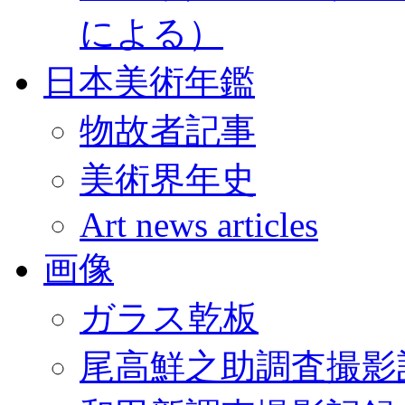
による）
日本美術年鑑
物故者記事
美術界年史
Art news articles
画像
ガラス乾板
尾高鮮之助調査撮影