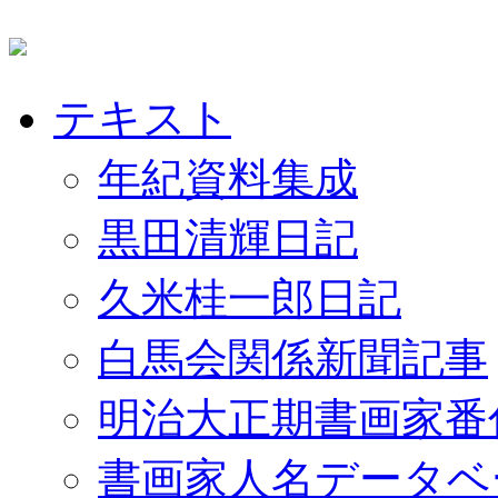
テキスト
年紀資料集成
黒田清輝日記
久米桂一郎日記
白馬会関係新聞記事
明治大正期書画家番
書画家人名データベ