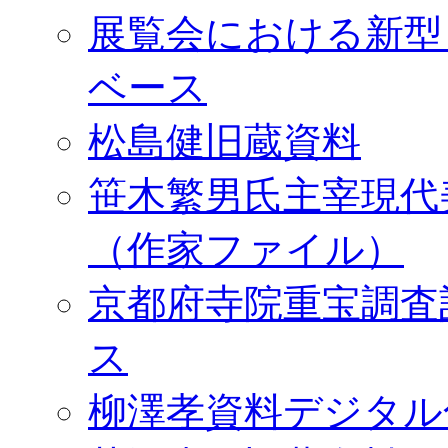
展覧会における新型
ベース
松島健旧蔵資料
笹木繁男氏主宰現代
（作家ファイル）
京都府寺院重宝調査
ス
柳澤孝資料デジタル