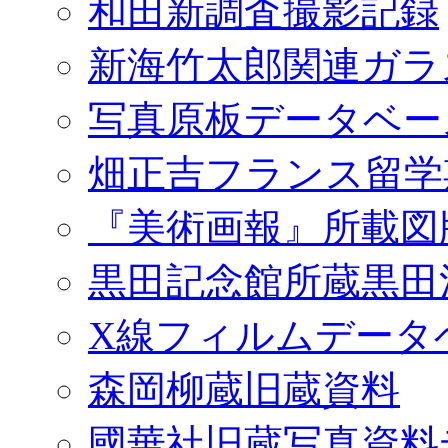
和田新調査撮影記録
新海竹太郎関連ガラ
写真原板データベー
畑正吉フランス留学
『美術画報』所載図
黒田記念館所蔵黒田
X線フィルムデータ
森岡柳蔵旧蔵資料
國華社旧蔵写真資料