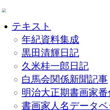
テキスト
年紀資料集成
黒田清輝日記
久米桂一郎日記
白馬会関係新聞記事
明治大正期書画家番
書画家人名データベ