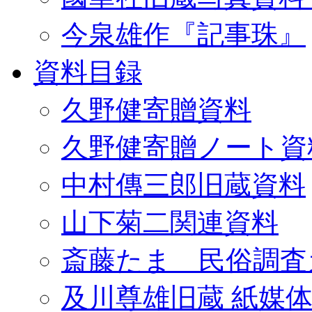
今泉雄作『記事珠』
資料目録
久野健寄贈資料
久野健寄贈ノート資
中村傳三郎旧蔵資料
山下菊二関連資料
斎藤たま 民俗調査
及川尊雄旧蔵 紙媒