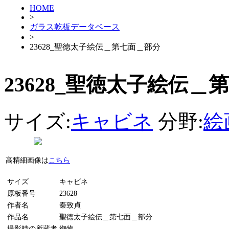
HOME
>
ガラス乾板データベース
>
23628_聖徳太子絵伝＿第七面＿部分
23628_聖徳太子絵伝＿
サイズ:
キャビネ
分野:
絵
高精細画像は
こちら
サイズ
キャビネ
原板番号
23628
作者名
秦致貞
作品名
聖徳太子絵伝＿第七面＿部分
撮影時の所蔵者
御物