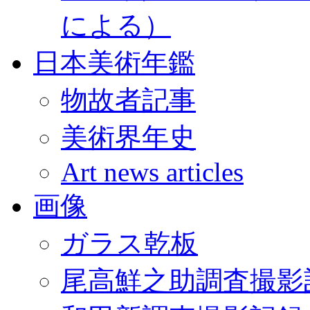
による）
日本美術年鑑
物故者記事
美術界年史
Art news articles
画像
ガラス乾板
尾高鮮之助調査撮影