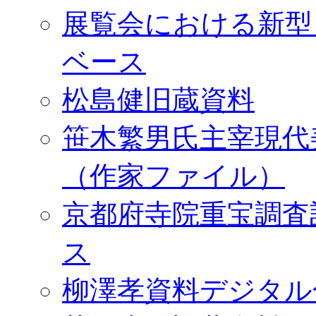
展覧会における新型
ベース
松島健旧蔵資料
笹木繁男氏主宰現代
（作家ファイル）
京都府寺院重宝調査
ス
柳澤孝資料デジタル