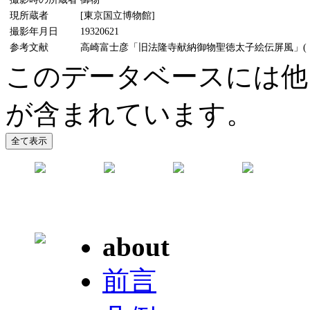
現所蔵者
[東京国立博物館]
撮影年月日
19320621
参考文献
高崎富士彦「旧法隆寺献納御物聖徳太子絵伝屏風」(『MU
このデータベースには他
が含まれています。
about
前言