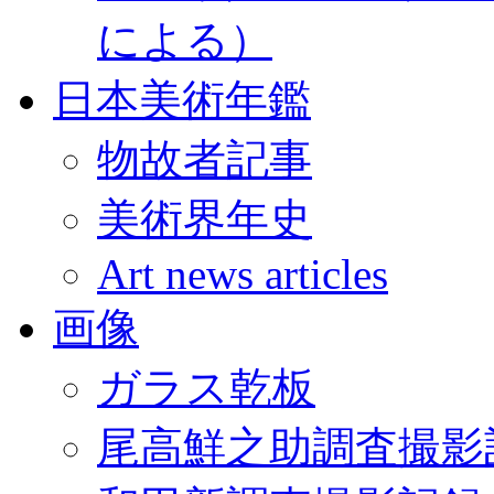
による）
日本美術年鑑
物故者記事
美術界年史
Art news articles
画像
ガラス乾板
尾高鮮之助調査撮影