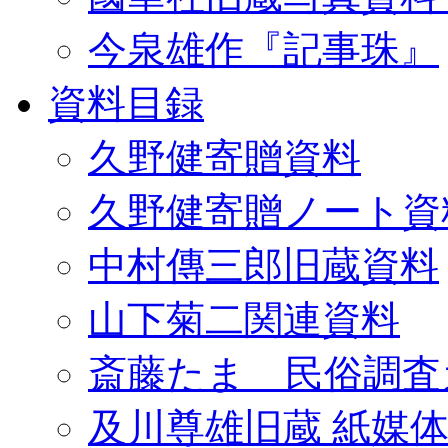
今泉雄作『記事珠』
資料目録
久野健寄贈資料
久野健寄贈ノート資
中村傳三郎旧蔵資料
山下菊二関連資料
斎藤たま 民俗調査
及川尊雄旧蔵 紙媒