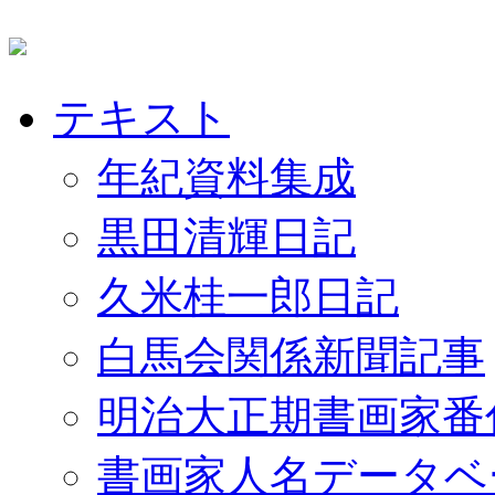
テキスト
年紀資料集成
黒田清輝日記
久米桂一郎日記
白馬会関係新聞記事
明治大正期書画家番
書画家人名データベ