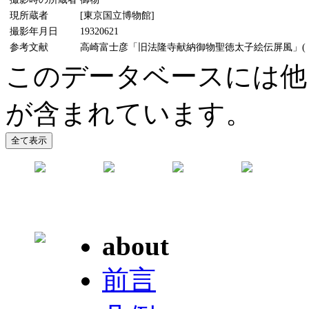
現所蔵者
[東京国立博物館]
撮影年月日
19320621
参考文献
高崎富士彦「旧法隆寺献納御物聖徳太子絵伝屏風」(『MU
このデータベースには他
が含まれています。
about
前言