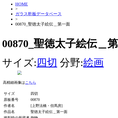
HOME
>
ガラス乾板データベース
>
00870_聖徳太子絵伝＿第一面
00870_聖徳太子絵伝＿
サイズ:
四切
分野:
絵画
高精細画像は
こちら
サイズ
四切
原板番号
00870
作者名
[上野法橋・但馬房]
作品名
聖徳太子絵伝＿第一面
撮影時の所蔵者
御物