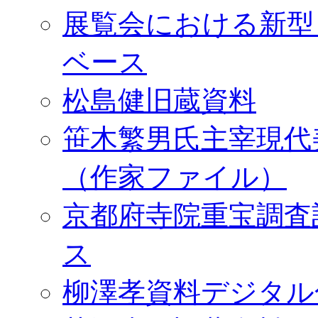
展覧会における新型
ベース
松島健旧蔵資料
笹木繁男氏主宰現代
（作家ファイル）
京都府寺院重宝調査
ス
柳澤孝資料デジタル