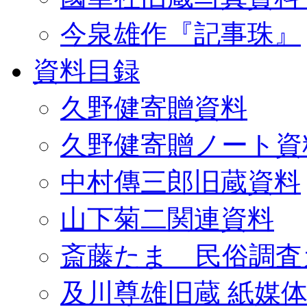
今泉雄作『記事珠』
資料目録
久野健寄贈資料
久野健寄贈ノート資
中村傳三郎旧蔵資料
山下菊二関連資料
斎藤たま 民俗調査
及川尊雄旧蔵 紙媒