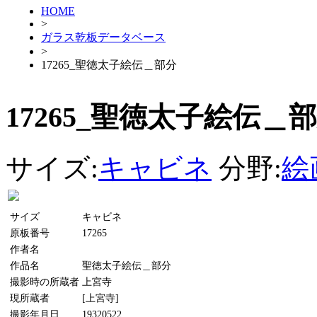
HOME
>
ガラス乾板データベース
>
17265_聖徳太子絵伝＿部分
17265_聖徳太子絵伝＿
サイズ:
キャビネ
分野:
絵
サイズ
キャビネ
原板番号
17265
作者名
作品名
聖徳太子絵伝＿部分
撮影時の所蔵者
上宮寺
現所蔵者
[上宮寺]
撮影年月日
19320522