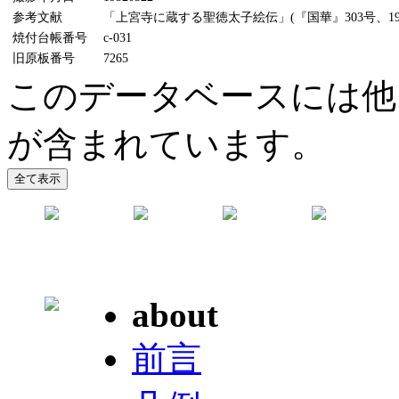
参考文献
「上宮寺に蔵する聖徳太子絵伝」(『国華』303号、19
焼付台帳番号
c-031
旧原板番号
7265
このデータベースには他
が含まれています。
about
前言