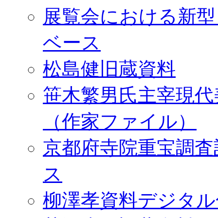
展覧会における新型
ベース
松島健旧蔵資料
笹木繁男氏主宰現代
（作家ファイル）
京都府寺院重宝調査
ス
柳澤孝資料デジタル