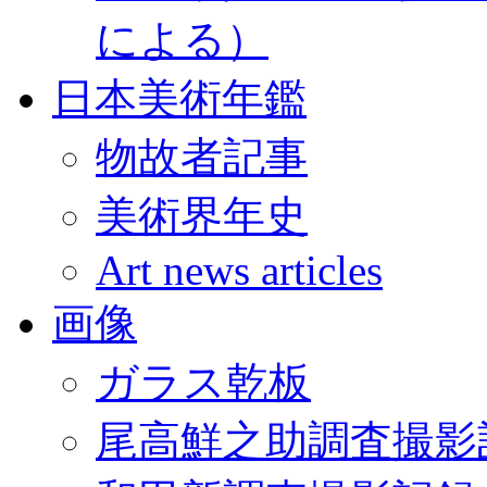
による）
日本美術年鑑
物故者記事
美術界年史
Art news articles
画像
ガラス乾板
尾高鮮之助調査撮影