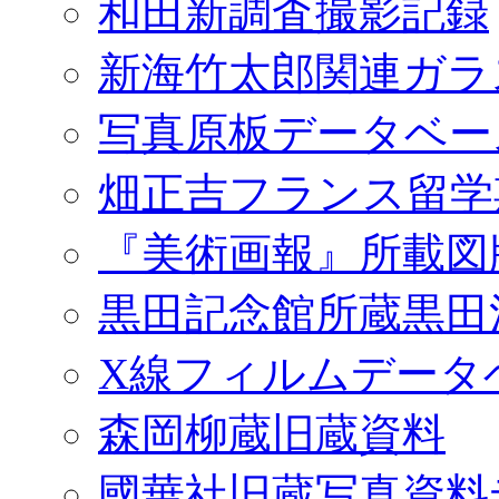
和田新調査撮影記録
新海竹太郎関連ガラ
写真原板データベー
畑正吉フランス留学
『美術画報』所載図
黒田記念館所蔵黒田
X線フィルムデータ
森岡柳蔵旧蔵資料
國華社旧蔵写真資料