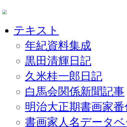
テキスト
年紀資料集成
黒田清輝日記
久米桂一郎日記
白馬会関係新聞記事
明治大正期書画家番
書画家人名データベ