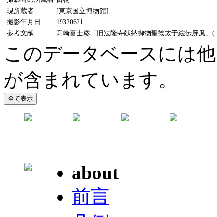
現所蔵者
[東京国立博物館]
撮影年月日
19320621
参考文献
高崎富士彦「旧法隆寺献納御物聖徳太子絵伝屏風」(『MU
このデータベースには他
が含まれています。
about
前言