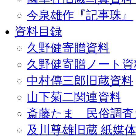
今泉雄作『記事珠』
資料目録
久野健寄贈資料
久野健寄贈ノート資
中村傳三郎旧蔵資料
山下菊二関連資料
斎藤たま 民俗調査
及川尊雄旧蔵 紙媒