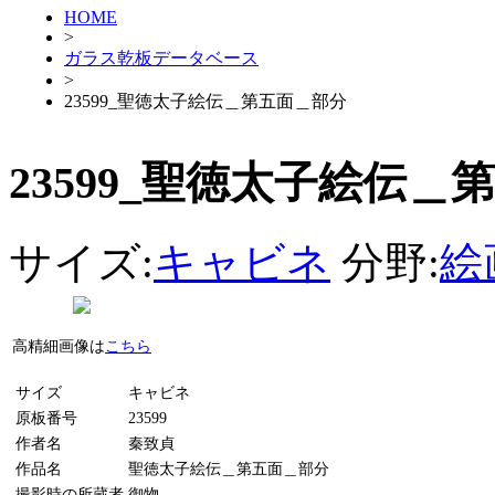
HOME
>
ガラス乾板データベース
>
23599_聖徳太子絵伝＿第五面＿部分
23599_聖徳太子絵伝＿
サイズ:
キャビネ
分野:
絵
高精細画像は
こちら
サイズ
キャビネ
原板番号
23599
作者名
秦致貞
作品名
聖徳太子絵伝＿第五面＿部分
撮影時の所蔵者
御物