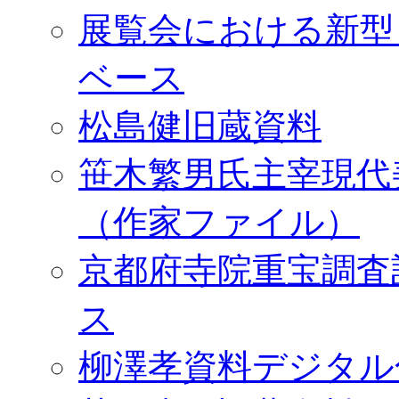
展覧会における新型
ベース
松島健旧蔵資料
笹木繁男氏主宰現代
（作家ファイル）
京都府寺院重宝調査
ス
柳澤孝資料デジタル