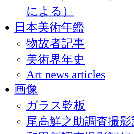
による）
日本美術年鑑
物故者記事
美術界年史
Art news articles
画像
ガラス乾板
尾高鮮之助調査撮影