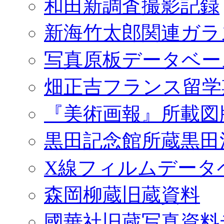
和田新調査撮影記録
新海竹太郎関連ガラ
写真原板データベー
畑正吉フランス留学
『美術画報』所載図
黒田記念館所蔵黒田
X線フィルムデータ
森岡柳蔵旧蔵資料
國華社旧蔵写真資料