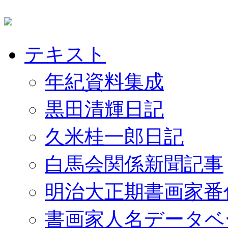
テキスト
年紀資料集成
黒田清輝日記
久米桂一郎日記
白馬会関係新聞記事
明治大正期書画家番
書画家人名データベ