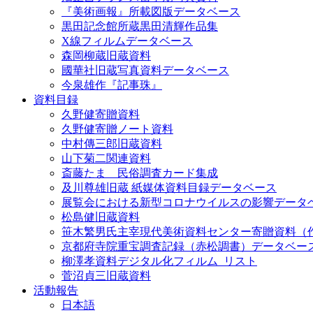
『美術画報』所載図版データベース
黒田記念館所蔵黒田清輝作品集
X線フィルムデータベース
森岡柳蔵旧蔵資料
國華社旧蔵写真資料データベース
今泉雄作『記事珠』
資料目録
久野健寄贈資料
久野健寄贈ノート資料
中村傳三郎旧蔵資料
山下菊二関連資料
斎藤たま 民俗調査カード集成
及川尊雄旧蔵 紙媒体資料目録データベース
展覧会における新型コロナウイルスの影響データ
松島健旧蔵資料
笹木繁男氏主宰現代美術資料センター寄贈資料（
京都府寺院重宝調査記録（赤松調書）データベー
柳澤孝資料デジタル化フィルム_リスト
菅沼貞三旧蔵資料
活動報告
日本語