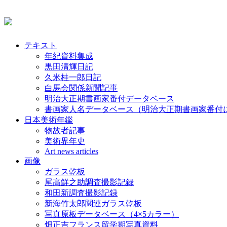
テキスト
年紀資料集成
黒田清輝日記
久米桂一郎日記
白馬会関係新聞記事
明治大正期書画家番付データベース
書画家人名データベース（明治大正期書画家番付
日本美術年鑑
物故者記事
美術界年史
Art news articles
画像
ガラス乾板
尾高鮮之助調査撮影記録
和田新調査撮影記録
新海竹太郎関連ガラス乾板
写真原板データベース（4×5カラー）
畑正吉フランス留学期写真資料