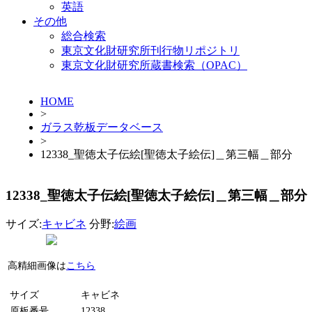
英語
その他
総合検索
東京文化財研究所刊行物リポジトリ
東京文化財研究所蔵書検索（OPAC）
HOME
>
ガラス乾板データベース
>
12338_聖徳太子伝絵[聖徳太子絵伝]＿第三幅＿部分
12338_聖徳太子伝絵[聖徳太子絵伝]＿第三幅＿部分
サイズ:
キャビネ
分野:
絵画
高精細画像は
こちら
サイズ
キャビネ
原板番号
12338