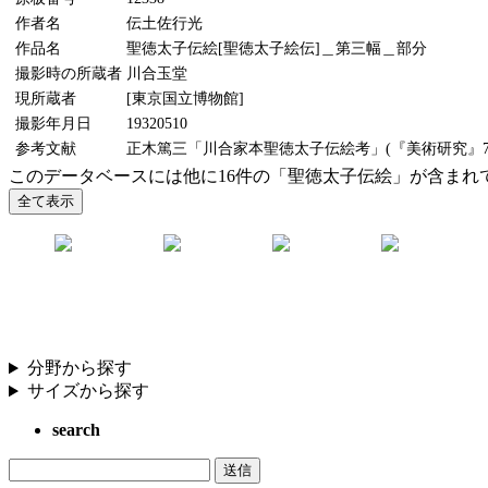
作者名
伝土佐行光
作品名
聖徳太子伝絵[聖徳太子絵伝]＿第三幅＿部分
撮影時の所蔵者
川合玉堂
現所蔵者
[東京国立博物館]
撮影年月日
19320510
参考文献
正木篤三「川合家本聖徳太子伝絵考」(『美術研究』7号、
このデータベースには他に16件の「聖徳太子伝絵」が含まれ
分野から探す
サイズから探す
search