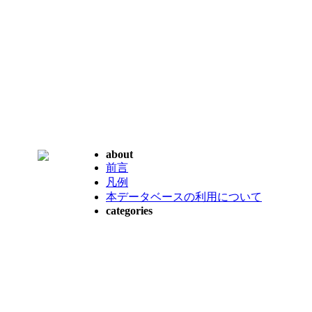
about
前言
凡例
本データベースの利用について
categories