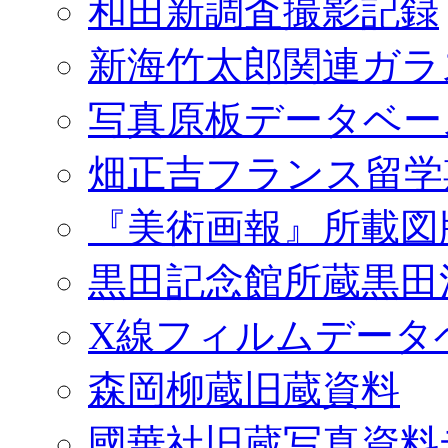
和田新調査撮影記録
新海竹太郎関連ガラ
写真原板データベー
畑正吉フランス留学
『美術画報』所載図
黒田記念館所蔵黒田
X線フィルムデータ
森岡柳蔵旧蔵資料
國華社旧蔵写真資料