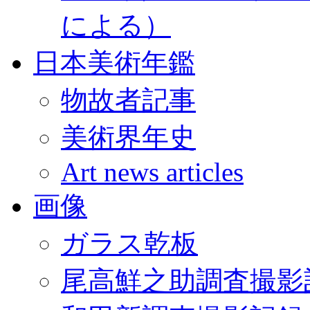
による）
日本美術年鑑
物故者記事
美術界年史
Art news articles
画像
ガラス乾板
尾高鮮之助調査撮影