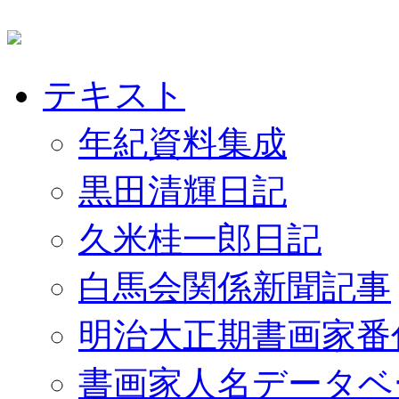
テキスト
年紀資料集成
黒田清輝日記
久米桂一郎日記
白馬会関係新聞記事
明治大正期書画家番
書画家人名データベ