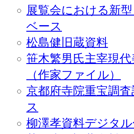
展覧会における新型
ベース
松島健旧蔵資料
笹木繁男氏主宰現代
（作家ファイル）
京都府寺院重宝調査
ス
柳澤孝資料デジタル