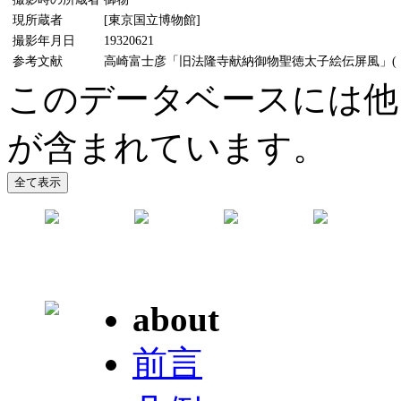
現所蔵者
[東京国立博物館]
撮影年月日
19320621
参考文献
高崎富士彦「旧法隆寺献納御物聖徳太子絵伝屏風」(『MU
このデータベースには他
が含まれています。
about
前言