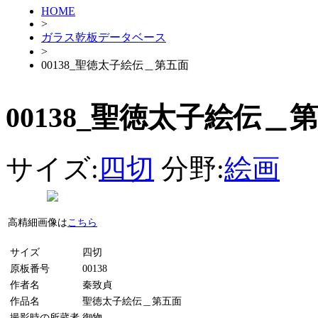
HOME
>
ガラス乾板データベース
>
00138_聖徳太子絵伝＿第五面
00138_聖徳太子絵伝＿
サイズ:
四切
分野:
絵画
高精細画像は
こちら
サイズ
四切
原板番号
00138
作者名
秦致貞
作品名
聖徳太子絵伝＿第五面
撮影時の所蔵者
御物