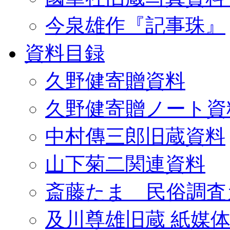
今泉雄作『記事珠』
資料目録
久野健寄贈資料
久野健寄贈ノート資
中村傳三郎旧蔵資料
山下菊二関連資料
斎藤たま 民俗調査
及川尊雄旧蔵 紙媒