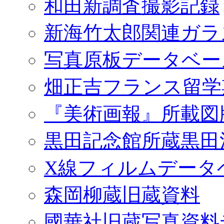
和田新調査撮影記録
新海竹太郎関連ガラ
写真原板データベー
畑正吉フランス留学
『美術画報』所載図
黒田記念館所蔵黒田
X線フィルムデータ
森岡柳蔵旧蔵資料
國華社旧蔵写真資料