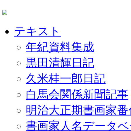
テキスト
年紀資料集成
黒田清輝日記
久米桂一郎日記
白馬会関係新聞記事
明治大正期書画家番
書画家人名データベ