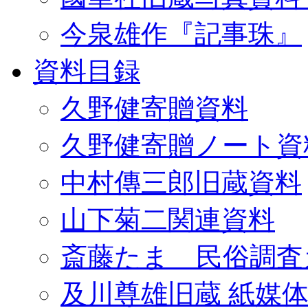
今泉雄作『記事珠』
資料目録
久野健寄贈資料
久野健寄贈ノート資
中村傳三郎旧蔵資料
山下菊二関連資料
斎藤たま 民俗調査
及川尊雄旧蔵 紙媒