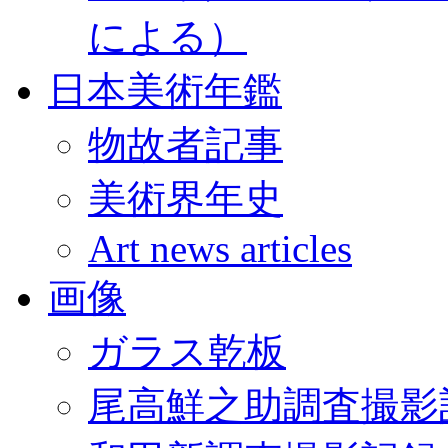
による）
日本美術年鑑
物故者記事
美術界年史
Art news articles
画像
ガラス乾板
尾高鮮之助調査撮影