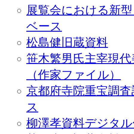
展覧会における新型
ベース
松島健旧蔵資料
笹木繁男氏主宰現代
（作家ファイル）
京都府寺院重宝調査
ス
柳澤孝資料デジタル