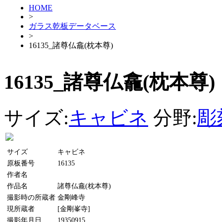
HOME
>
ガラス乾板データベース
>
16135_諸尊仏龕(枕本尊)
16135_諸尊仏龕(枕本尊)
サイズ:
キャビネ
分野:
彫
サイズ
キャビネ
原板番号
16135
作者名
作品名
諸尊仏龕(枕本尊)
撮影時の所蔵者
金剛峰寺
現所蔵者
[金剛峯寺]
撮影年月日
19350915