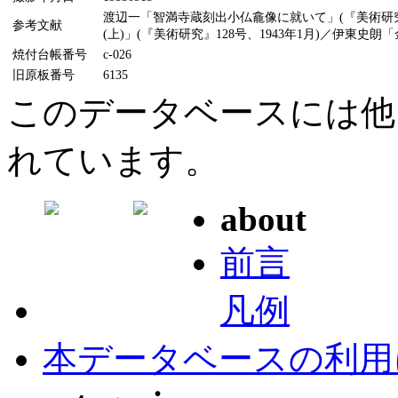
渡辺一「智満寺蔵刻出小仏龕像に就いて」(『美術研究
参考文献
(上)」(『美術研究』128号、1943年1月)／伊東史朗
焼付台帳番号
c-026
旧原板番号
6135
このデータベースには他
れています。
about
前言
凡例
本データベースの利用