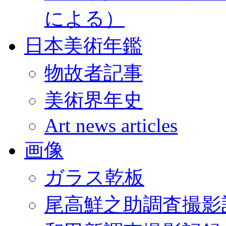
による）
日本美術年鑑
物故者記事
美術界年史
Art news articles
画像
ガラス乾板
尾高鮮之助調査撮影