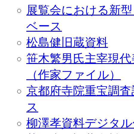
展覧会における新型
ベース
松島健旧蔵資料
笹木繁男氏主宰現代
（作家ファイル）
京都府寺院重宝調査
ス
柳澤孝資料デジタル