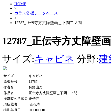
HOME
>
ガラス乾板データベース
>
12787_正伝寺方丈障壁画＿下間二ノ間
12787_正伝寺方丈障
サイズ:
キャビネ
分野:
建
サイズ
キャビネ
原板番号
12787
作者名
狩野山楽
作品名
正伝寺方丈障壁画＿下間二ノ間
撮影時の所蔵者
正伝寺
現所蔵者
[正伝寺]
撮影年月日
[00000000]