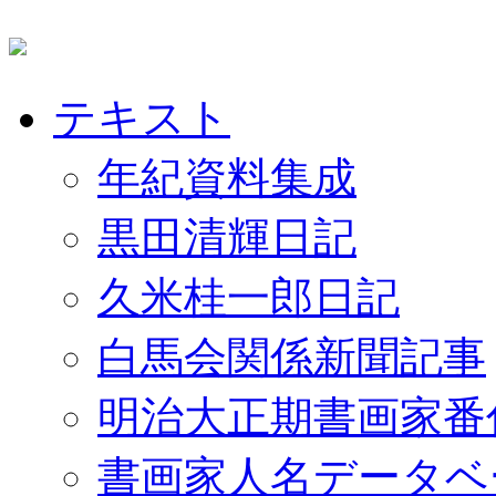
テキスト
年紀資料集成
黒田清輝日記
久米桂一郎日記
白馬会関係新聞記事
明治大正期書画家番
書画家人名データベ