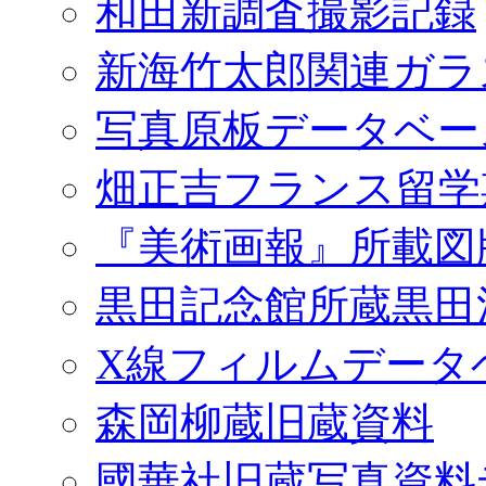
和田新調査撮影記録
新海竹太郎関連ガラ
写真原板データベー
畑正吉フランス留学
『美術画報』所載図
黒田記念館所蔵黒田
X線フィルムデータ
森岡柳蔵旧蔵資料
國華社旧蔵写真資料