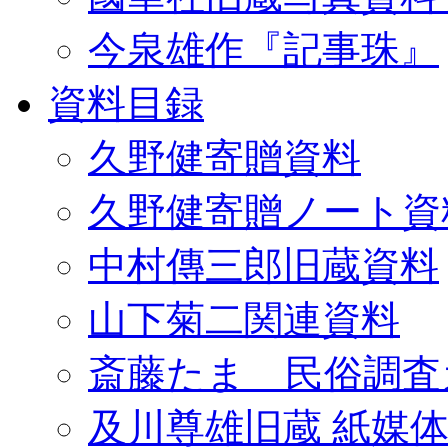
今泉雄作『記事珠』
資料目録
久野健寄贈資料
久野健寄贈ノート資
中村傳三郎旧蔵資料
山下菊二関連資料
斎藤たま 民俗調査
及川尊雄旧蔵 紙媒