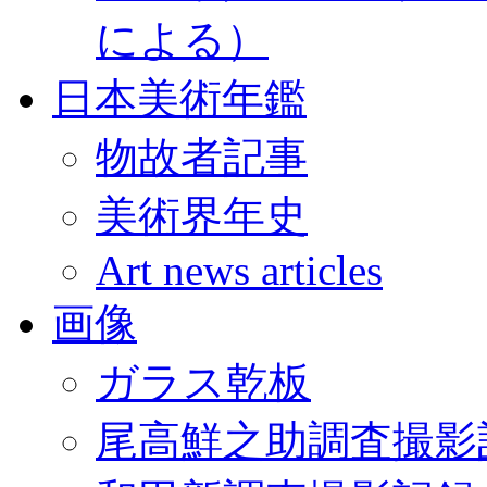
による）
日本美術年鑑
物故者記事
美術界年史
Art news articles
画像
ガラス乾板
尾高鮮之助調査撮影