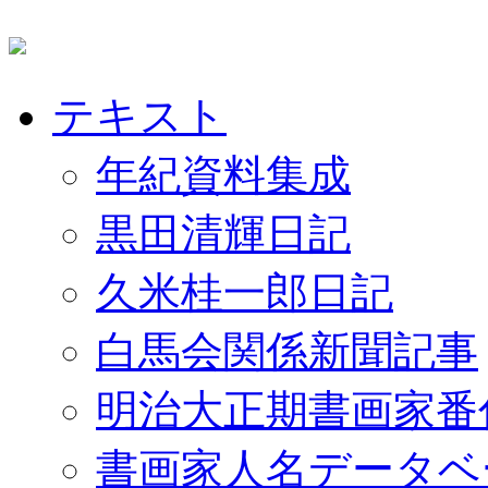
テキスト
年紀資料集成
黒田清輝日記
久米桂一郎日記
白馬会関係新聞記事
明治大正期書画家番
書画家人名データベ