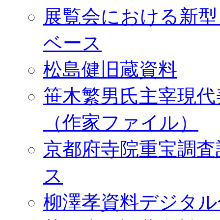
展覧会における新型
ベース
松島健旧蔵資料
笹木繁男氏主宰現代
（作家ファイル）
京都府寺院重宝調査
ス
柳澤孝資料デジタル