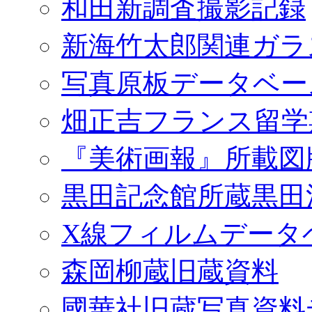
和田新調査撮影記録
新海竹太郎関連ガラ
写真原板データベー
畑正吉フランス留学
『美術画報』所載図
黒田記念館所蔵黒田
X線フィルムデータ
森岡柳蔵旧蔵資料
國華社旧蔵写真資料