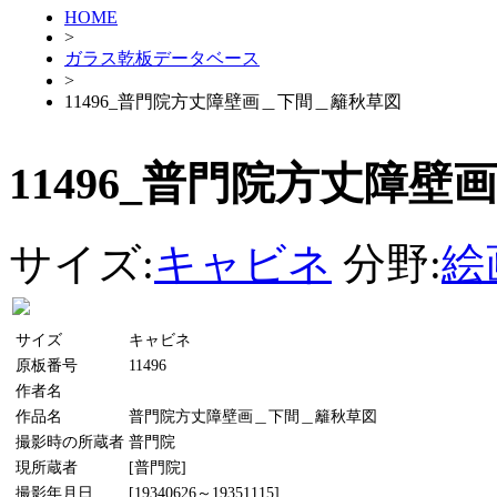
HOME
>
ガラス乾板データベース
>
11496_普門院方丈障壁画＿下間＿籬秋草図
11496_普門院方丈障
サイズ:
キャビネ
分野:
絵
サイズ
キャビネ
原板番号
11496
作者名
作品名
普門院方丈障壁画＿下間＿籬秋草図
撮影時の所蔵者
普門院
現所蔵者
[普門院]
撮影年月日
[19340626～19351115]