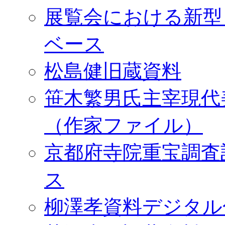
展覧会における新型
ベース
松島健旧蔵資料
笹木繁男氏主宰現代
（作家ファイル）
京都府寺院重宝調査
ス
柳澤孝資料デジタル