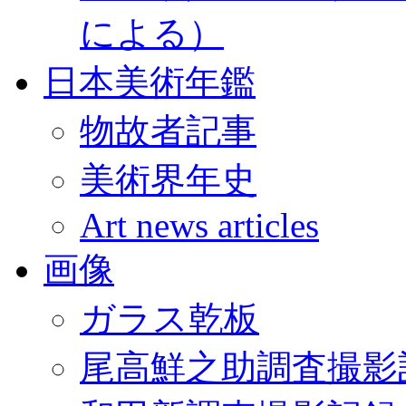
による）
日本美術年鑑
物故者記事
美術界年史
Art news articles
画像
ガラス乾板
尾高鮮之助調査撮影