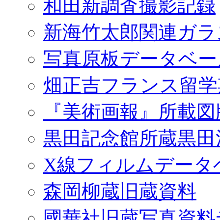
和田新調査撮影記録
新海竹太郎関連ガラ
写真原板データベー
畑正吉フランス留学
『美術画報』所載図
黒田記念館所蔵黒田
X線フィルムデータ
森岡柳蔵旧蔵資料
國華社旧蔵写真資料