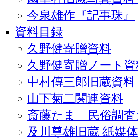
今泉雄作『記事珠』
資料目録
久野健寄贈資料
久野健寄贈ノート資
中村傳三郎旧蔵資料
山下菊二関連資料
斎藤たま 民俗調査
及川尊雄旧蔵 紙媒