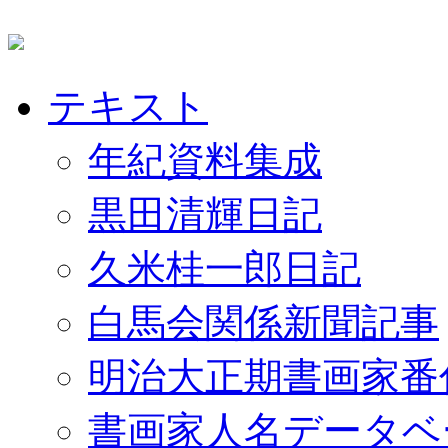
テキスト
年紀資料集成
黒田清輝日記
久米桂一郎日記
白馬会関係新聞記事
明治大正期書画家番
書画家人名データベ