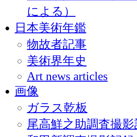
による）
日本美術年鑑
物故者記事
美術界年史
Art news articles
画像
ガラス乾板
尾高鮮之助調査撮影