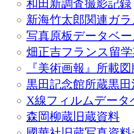
和田新調査撮影記録
新海竹太郎関連ガラ
写真原板データベー
畑正吉フランス留学
『美術画報』所載図
黒田記念館所蔵黒田
X線フィルムデータ
森岡柳蔵旧蔵資料
國華社旧蔵写真資料