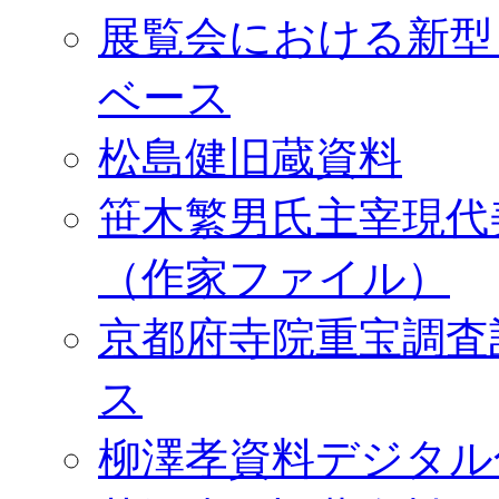
展覧会における新型
ベース
松島健旧蔵資料
笹木繁男氏主宰現代
（作家ファイル）
京都府寺院重宝調査
ス
柳澤孝資料デジタル