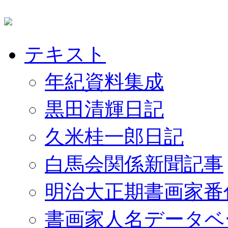
テキスト
年紀資料集成
黒田清輝日記
久米桂一郎日記
白馬会関係新聞記事
明治大正期書画家番
書画家人名データベ