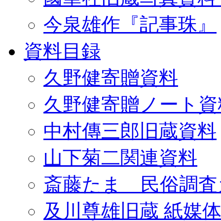
今泉雄作『記事珠』
資料目録
久野健寄贈資料
久野健寄贈ノート資
中村傳三郎旧蔵資料
山下菊二関連資料
斎藤たま 民俗調査
及川尊雄旧蔵 紙媒