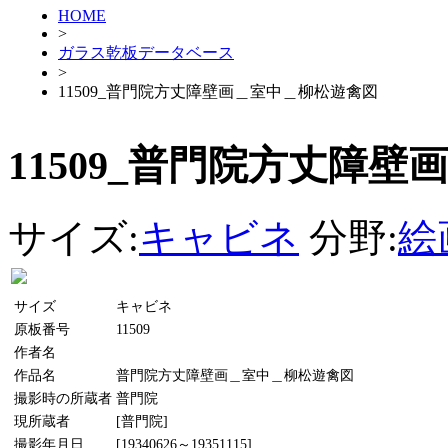
HOME
>
ガラス乾板データベース
>
11509_普門院方丈障壁画＿室中＿柳松遊禽図
11509_普門院方丈障
サイズ:
キャビネ
分野:
絵
サイズ
キャビネ
原板番号
11509
作者名
作品名
普門院方丈障壁画＿室中＿柳松遊禽図
撮影時の所蔵者
普門院
現所蔵者
[普門院]
撮影年月日
[19340626～19351115]