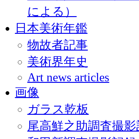
による）
日本美術年鑑
物故者記事
美術界年史
Art news articles
画像
ガラス乾板
尾高鮮之助調査撮影