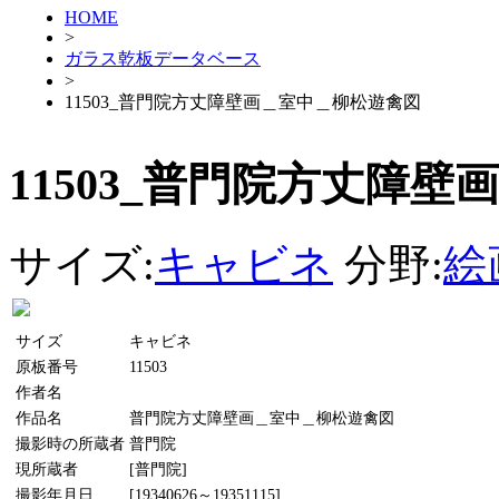
HOME
>
ガラス乾板データベース
>
11503_普門院方丈障壁画＿室中＿柳松遊禽図
11503_普門院方丈障
サイズ:
キャビネ
分野:
絵
サイズ
キャビネ
原板番号
11503
作者名
作品名
普門院方丈障壁画＿室中＿柳松遊禽図
撮影時の所蔵者
普門院
現所蔵者
[普門院]
撮影年月日
[19340626～19351115]