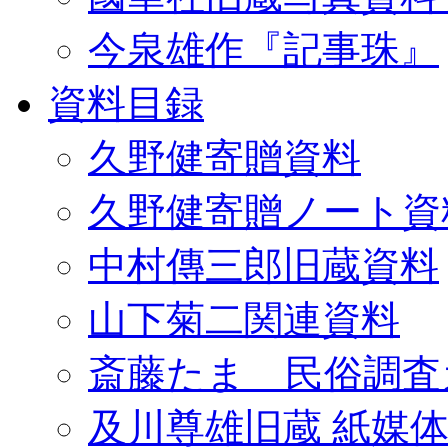
今泉雄作『記事珠』
資料目録
久野健寄贈資料
久野健寄贈ノート資
中村傳三郎旧蔵資料
山下菊二関連資料
斎藤たま 民俗調査
及川尊雄旧蔵 紙媒