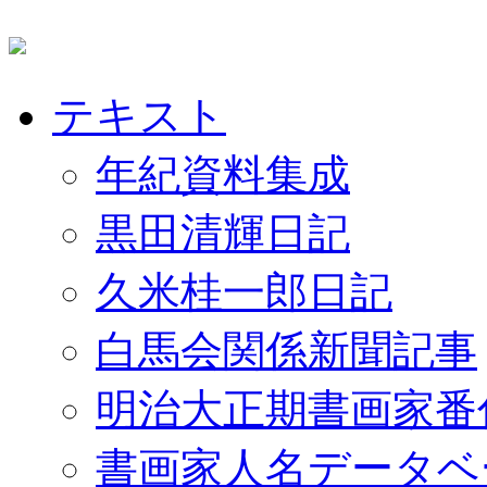
テキスト
年紀資料集成
黒田清輝日記
久米桂一郎日記
白馬会関係新聞記事
明治大正期書画家番
書画家人名データベ