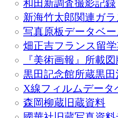
和田新調査撮影記録
新海竹太郎関連ガラ
写真原板データベー
畑正吉フランス留学
『美術画報』所載図
黒田記念館所蔵黒田
X線フィルムデータ
森岡柳蔵旧蔵資料
國華社旧蔵写真資料