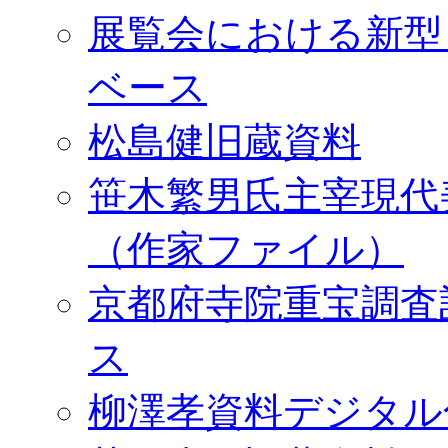
展覧会における新型
ベース
松島健旧蔵資料
笹木繁男氏主宰現代
（作家ファイル）
京都府寺院重宝調査
ス
柳澤孝資料デジタル