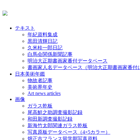
テキスト
年紀資料集成
黒田清輝日記
久米桂一郎日記
白馬会関係新聞記事
明治大正期書画家番付データベース
書画家人名データベース（明治大正期書画家番付
日本美術年鑑
物故者記事
美術界年史
Art news articles
画像
ガラス乾板
尾高鮮之助調査撮影記録
和田新調査撮影記録
新海竹太郎関連ガラス乾板
写真原板データベース（4×5カラー）
畑正吉フランス留学期写真資料