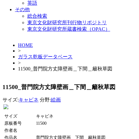
英語
その他
総合検索
東京文化財研究所刊行物リポジトリ
東京文化財研究所蔵書検索（OPAC）
HOME
>
ガラス乾板データベース
>
11500_普門院方丈障壁画＿下間＿籬秋草図
11500_普門院方丈障壁画＿下間＿籬秋草図
サイズ:
キャビネ
分野:
絵画
サイズ
キャビネ
原板番号
11500
作者名
作品名
普門院方丈障壁画＿下間＿籬秋草図