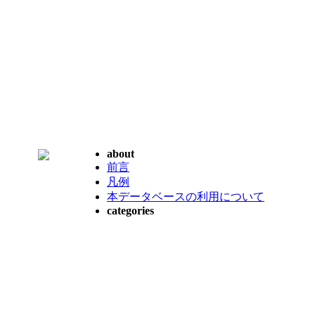
about
前言
凡例
本データベースの利用について
categories