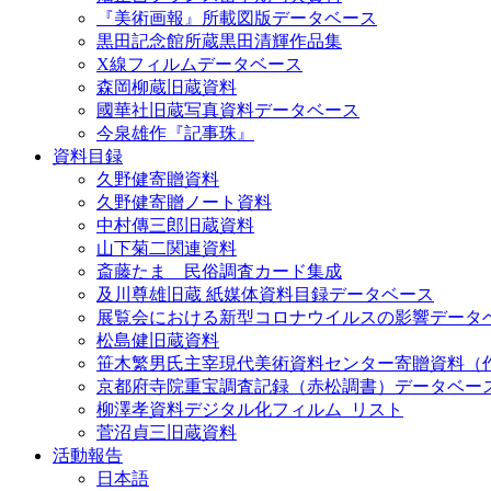
『美術画報』所載図版データベース
黒田記念館所蔵黒田清輝作品集
X線フィルムデータベース
森岡柳蔵旧蔵資料
國華社旧蔵写真資料データベース
今泉雄作『記事珠』
資料目録
久野健寄贈資料
久野健寄贈ノート資料
中村傳三郎旧蔵資料
山下菊二関連資料
斎藤たま 民俗調査カード集成
及川尊雄旧蔵 紙媒体資料目録データベース
展覧会における新型コロナウイルスの影響データ
松島健旧蔵資料
笹木繁男氏主宰現代美術資料センター寄贈資料（
京都府寺院重宝調査記録（赤松調書）データベー
柳澤孝資料デジタル化フィルム_リスト
菅沼貞三旧蔵資料
活動報告
日本語