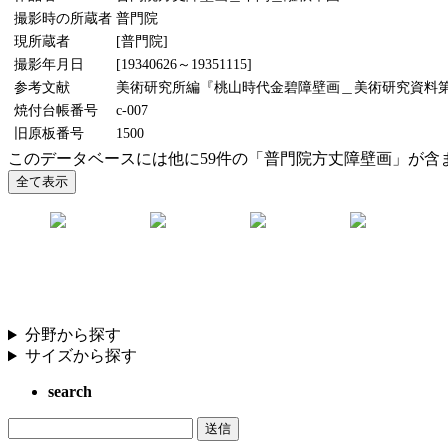
撮影時の所蔵者
普門院
現所蔵者
[普門院]
撮影年月日
[19340626～19351115]
参考文献
美術研究所編『桃山時代金碧障壁画＿美術研究資料第5輯』
焼付台帳番号
c-007
旧原板番号
1500
このデータベースには他に59件の「普門院方丈障壁画」が含
分野から探す
サイズから探す
search