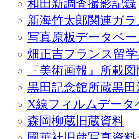
和田新調査撮影記録
新海竹太郎関連ガラ
写真原板データベー
畑正吉フランス留学
『美術画報』所載図
黒田記念館所蔵黒田
X線フィルムデータ
森岡柳蔵旧蔵資料
國華社旧蔵写真資料