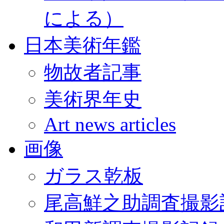
による）
日本美術年鑑
物故者記事
美術界年史
Art news articles
画像
ガラス乾板
尾高鮮之助調査撮影