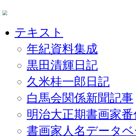
テキスト
年紀資料集成
黒田清輝日記
久米桂一郎日記
白馬会関係新聞記事
明治大正期書画家番
書画家人名データベ