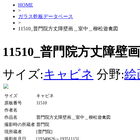
HOME
>
ガラス乾板データベース
>
11510_普門院方丈障壁画＿室中＿柳松遊禽図
11510_普門院方丈障
サイズ:
キャビネ
分野:
絵
サイズ
キャビネ
原板番号
11510
作者名
作品名
普門院方丈障壁画＿室中＿柳松遊禽図
撮影時の所蔵者
普門院
現所蔵者
[普門院]
撮影年月日
[19340626～19351115]