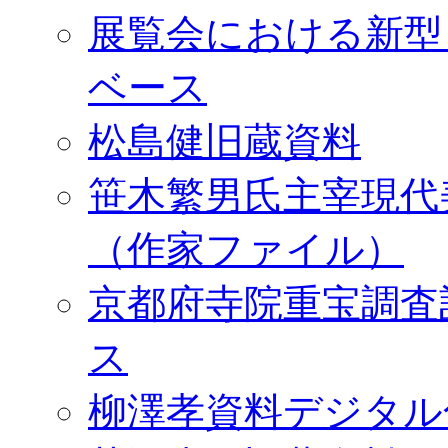
展覧会における新型
ベース
松島健旧蔵資料
笹木繁男氏主宰現代
（作家ファイル）
京都府寺院重宝調査
ス
柳澤孝資料デジタル