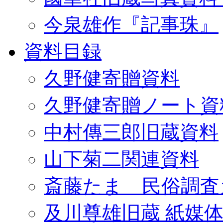
今泉雄作『記事珠』
資料目録
久野健寄贈資料
久野健寄贈ノート資
中村傳三郎旧蔵資料
山下菊二関連資料
斎藤たま 民俗調査
及川尊雄旧蔵 紙媒