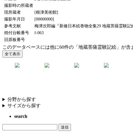
撮影時の所蔵者
現所蔵者
[根津美術館]
撮影年月日
[00000000]
参考文献
梅津次郎編『新修日本絵巻物全集29 地蔵菩薩霊験記絵
焼付台帳番号
f-063
旧原板番号
このデータベースには他に60件の「地蔵菩薩霊験記絵」が含
分野から探す
サイズから探す
search