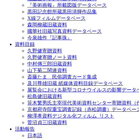
『美術画報』所載図版データベース
黒田記念館所蔵黒田清輝作品集
X線フィルムデータベース
森岡柳蔵旧蔵資料
國華社旧蔵写真資料データベース
今泉雄作『記事珠』
資料目録
久野健寄贈資料
久野健寄贈ノート資料
中村傳三郎旧蔵資料
山下菊二関連資料
斎藤たま 民俗調査カード集成
及川尊雄旧蔵 紙媒体資料目録データベース
展覧会における新型コロナウイルスの影響データ
松島健旧蔵資料
笹木繁男氏主宰現代美術資料センター寄贈資料（
京都府寺院重宝調査記録（赤松調書）データベー
柳澤孝資料デジタル化フィルム_リスト
菅沼貞三旧蔵資料
活動報告
日本語