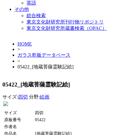
英語
その他
総合検索
東京文化財研究所刊行物リポジトリ
東京文化財研究所蔵書検索（OPAC）
HOME
>
ガラス乾板データベース
>
05422_[地蔵菩薩霊験記絵]
05422_[地蔵菩薩霊験記絵]
サイズ:
四切
分野:
絵画
サイズ
四切
原板番号
05422
作者名
作品名
[地蔵菩薩霊験記絵]