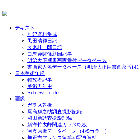
テキスト
年紀資料集成
黒田清輝日記
久米桂一郎日記
白馬会関係新聞記事
明治大正期書画家番付データベース
書画家人名データベース（明治大正期書画家番付
日本美術年鑑
物故者記事
美術界年史
Art news articles
画像
ガラス乾板
尾高鮮之助調査撮影記録
和田新調査撮影記録
新海竹太郎関連ガラス乾板
写真原板データベース（4×5カラー）
畑正吉フランス留学期写真資料