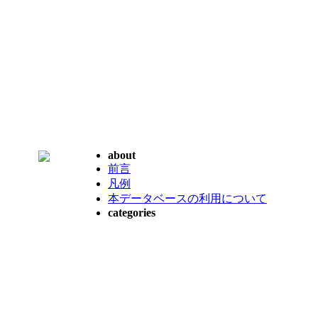
about
前言
凡例
本データベースの利用について
categories