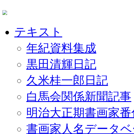
テキスト
年紀資料集成
黒田清輝日記
久米桂一郎日記
白馬会関係新聞記事
明治大正期書画家番
書画家人名データベ