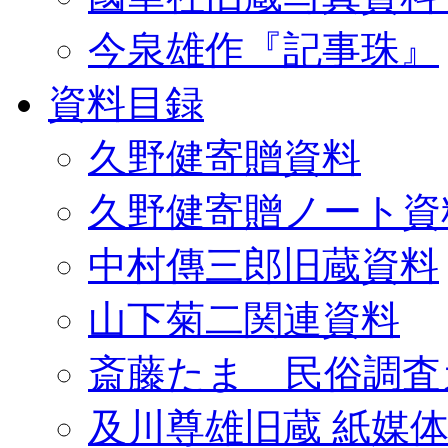
今泉雄作『記事珠』
資料目録
久野健寄贈資料
久野健寄贈ノート資
中村傳三郎旧蔵資料
山下菊二関連資料
斎藤たま 民俗調査
及川尊雄旧蔵 紙媒