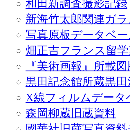
和田新調査撮影記録
新海竹太郎関連ガラ
写真原板データベー
畑正吉フランス留学
『美術画報』所載図
黒田記念館所蔵黒田
X線フィルムデータ
森岡柳蔵旧蔵資料
國華社旧蔵写真資料