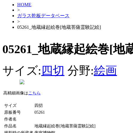
HOME
>
ガラス乾板データベース
>
05261_地蔵縁起絵巻[地蔵菩薩霊験記絵]
05261_地蔵縁起絵巻[
サイズ:
四切
分野:
絵画
高精細画像は
こちら
サイズ
四切
原板番号
05261
作者名
作品名
地蔵縁起絵巻[地蔵菩薩霊験記絵]
撮影時の所蔵者
帝室博物館