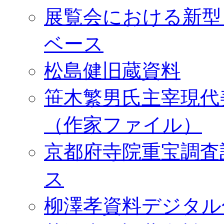
展覧会における新型
ベース
松島健旧蔵資料
笹木繁男氏主宰現代
（作家ファイル）
京都府寺院重宝調査
ス
柳澤孝資料デジタル