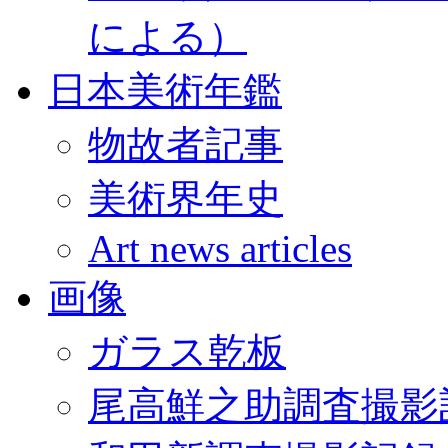
による）
日本美術年鑑
物故者記事
美術界年史
Art news articles
画像
ガラス乾板
尾高鮮之助調査撮影