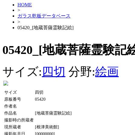
HOME
>
ガラス乾板データベース
>
05420_[地蔵菩薩霊験記絵]
05420_[地蔵菩薩霊験記絵
サイズ:
四切
分野:
絵画
サイズ
四切
原板番号
05420
作者名
作品名
[地蔵菩薩霊験記絵]
撮影時の所蔵者
現所蔵者
[根津美術館]
撮影年月日
[00000000]