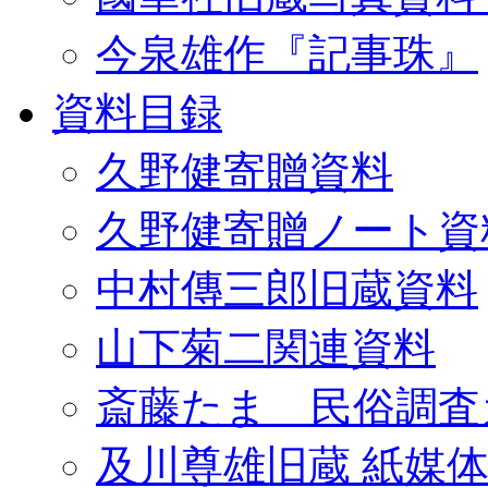
今泉雄作『記事珠』
資料目録
久野健寄贈資料
久野健寄贈ノート資
中村傳三郎旧蔵資料
山下菊二関連資料
斎藤たま 民俗調査
及川尊雄旧蔵 紙媒