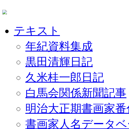
テキスト
年紀資料集成
黒田清輝日記
久米桂一郎日記
白馬会関係新聞記事
明治大正期書画家番
書画家人名データベ