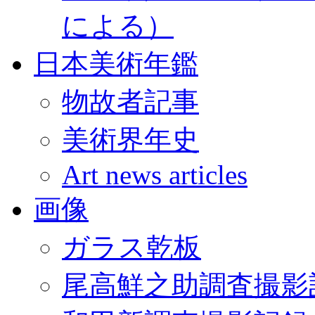
による）
日本美術年鑑
物故者記事
美術界年史
Art news articles
画像
ガラス乾板
尾高鮮之助調査撮影