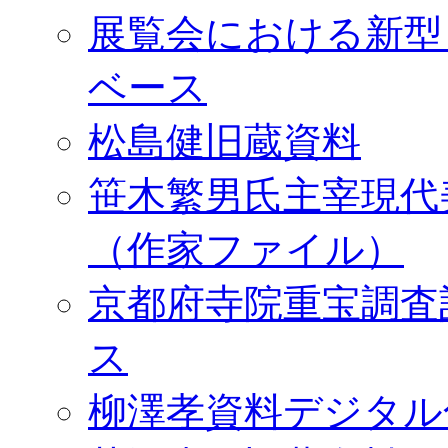
展覧会における新型
ベース
松島健旧蔵資料
笹木繁男氏主宰現代
（作家ファイル）
京都府寺院重宝調査
ス
柳澤孝資料デジタル