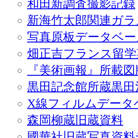
和田新調査撮影記録
新海竹太郎関連ガラ
写真原板データベー
畑正吉フランス留学
『美術画報』所載図
黒田記念館所蔵黒田
X線フィルムデータ
森岡柳蔵旧蔵資料
國華社旧蔵写真資料