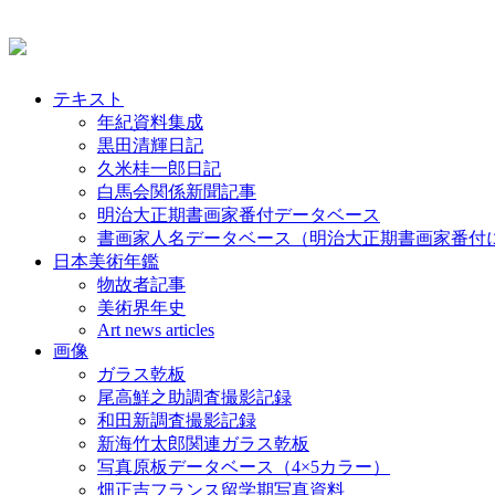
テキスト
年紀資料集成
黒田清輝日記
久米桂一郎日記
白馬会関係新聞記事
明治大正期書画家番付データベース
書画家人名データベース（明治大正期書画家番付
日本美術年鑑
物故者記事
美術界年史
Art news articles
画像
ガラス乾板
尾高鮮之助調査撮影記録
和田新調査撮影記録
新海竹太郎関連ガラス乾板
写真原板データベース（4×5カラー）
畑正吉フランス留学期写真資料