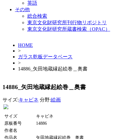
英語
その他
総合検索
東京文化財研究所刊行物リポジトリ
東京文化財研究所蔵書検索（OPAC）
HOME
>
ガラス乾板データベース
>
14886_矢田地蔵縁起絵巻＿奥書
14886_矢田地蔵縁起絵巻＿奥書
サイズ:
キャビネ
分野:
絵画
サイズ
キャビネ
原板番号
14886
作者名
作品名
矢田地蔵縁起絵巻＿奥書