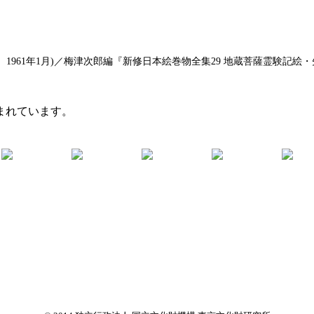
1961年1月)／梅津次郎編『新修日本絵巻物全集29 地蔵菩薩霊験記絵・
まれています。