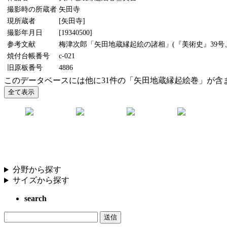
撮影時の所蔵者
矢田寺
現所蔵者
[矢田寺]
撮影年月日
[19340500]
参考文献
梅津次郎「矢田地蔵縁起絵の諸相」(『美術史』39号、
焼付台帳番号
c-021
旧原板番号
4886
このデータベースには他に31件の「矢田地蔵縁起絵巻」が含
分野から探す
サイズから探す
search