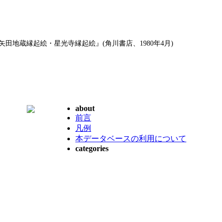
矢田地蔵縁起絵・星光寺縁起絵』(角川書店、1980年4月)
about
前言
凡例
本データベースの利用について
categories