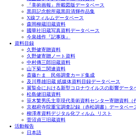
『美術画報』所載図版データベース
黒田記念館所蔵黒田清輝作品集
X線フィルムデータベース
森岡柳蔵旧蔵資料
國華社旧蔵写真資料データベース
今泉雄作『記事珠』
資料目録
久野健寄贈資料
久野健寄贈ノート資料
中村傳三郎旧蔵資料
山下菊二関連資料
斎藤たま 民俗調査カード集成
及川尊雄旧蔵 紙媒体資料目録データベース
展覧会における新型コロナウイルスの影響データ
松島健旧蔵資料
笹木繁男氏主宰現代美術資料センター寄贈資料（
京都府寺院重宝調査記録（赤松調書）データベー
柳澤孝資料デジタル化フィルム_リスト
菅沼貞三旧蔵資料
活動報告
日本語