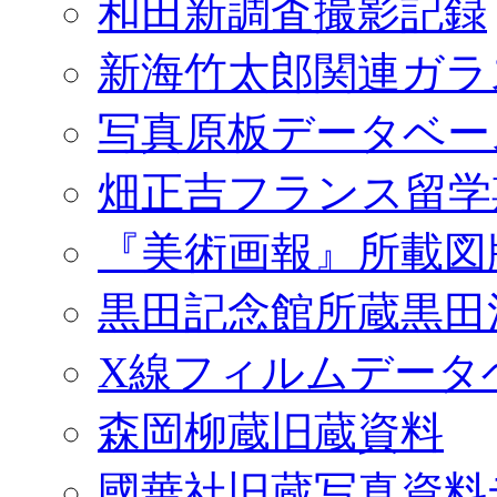
和田新調査撮影記録
新海竹太郎関連ガラ
写真原板データベー
畑正吉フランス留学
『美術画報』所載図
黒田記念館所蔵黒田
X線フィルムデータ
森岡柳蔵旧蔵資料
國華社旧蔵写真資料