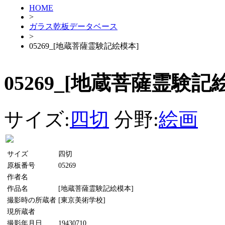
HOME
>
ガラス乾板データベース
>
05269_[地蔵菩薩霊験記絵模本]
05269_[地蔵菩薩霊験記
サイズ:
四切
分野:
絵画
サイズ
四切
原板番号
05269
作者名
作品名
[地蔵菩薩霊験記絵模本]
撮影時の所蔵者
[東京美術学校]
現所蔵者
撮影年月日
19430710