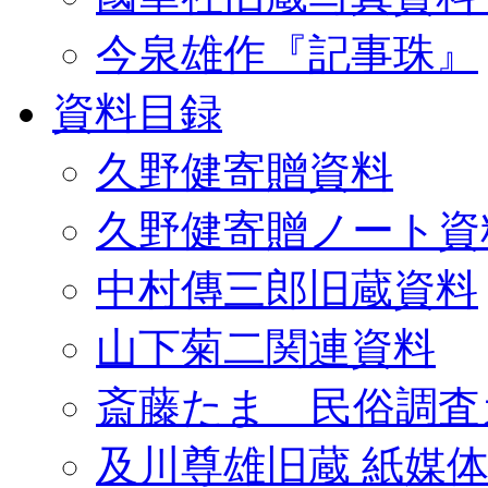
今泉雄作『記事珠』
資料目録
久野健寄贈資料
久野健寄贈ノート資
中村傳三郎旧蔵資料
山下菊二関連資料
斎藤たま 民俗調査
及川尊雄旧蔵 紙媒