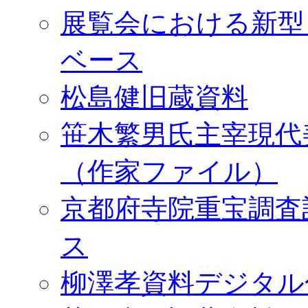
展覧会における新型
ベース
松島健旧蔵資料
笹木繁男氏主宰現代
（作家ファイル）
京都府寺院重宝調査
ス
柳澤孝資料デジタル