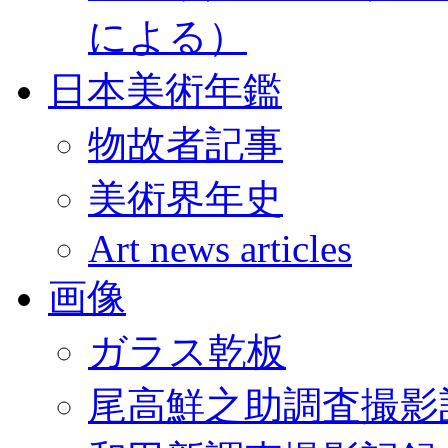
による）
日本美術年鑑
物故者記事
美術界年史
Art news articles
画像
ガラス乾板
尾高鮮之助調査撮影