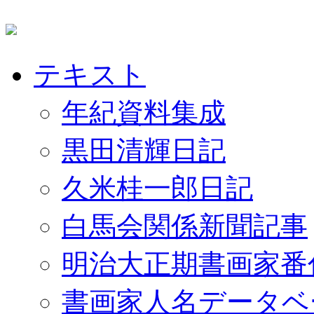
テキスト
年紀資料集成
黒田清輝日記
久米桂一郎日記
白馬会関係新聞記事
明治大正期書画家番
書画家人名データベ