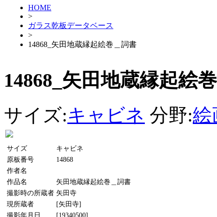
HOME
>
ガラス乾板データベース
>
14868_矢田地蔵縁起絵巻＿詞書
14868_矢田地蔵縁起絵
サイズ:
キャビネ
分野:
絵
サイズ
キャビネ
原板番号
14868
作者名
作品名
矢田地蔵縁起絵巻＿詞書
撮影時の所蔵者
矢田寺
現所蔵者
[矢田寺]
撮影年月日
[19340500]