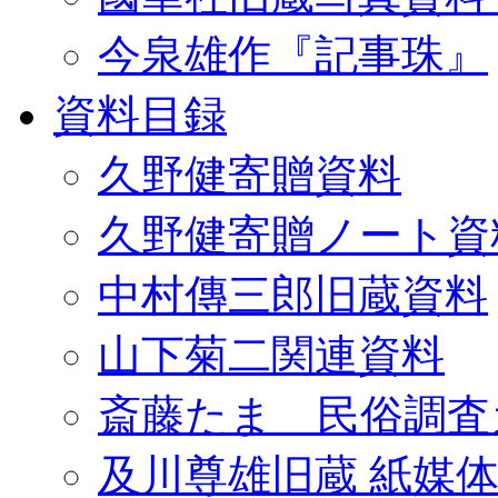
今泉雄作『記事珠』
資料目録
久野健寄贈資料
久野健寄贈ノート資
中村傳三郎旧蔵資料
山下菊二関連資料
斎藤たま 民俗調査
及川尊雄旧蔵 紙媒