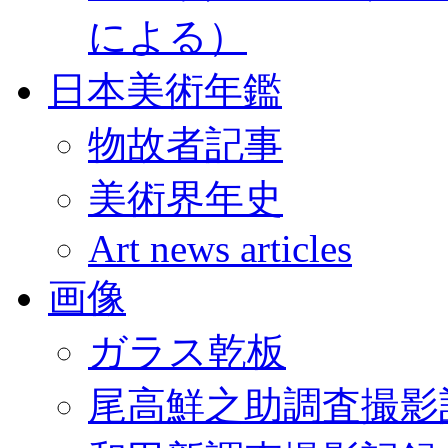
による）
日本美術年鑑
物故者記事
美術界年史
Art news articles
画像
ガラス乾板
尾高鮮之助調査撮影