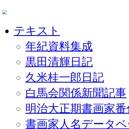
テキスト
年紀資料集成
黒田清輝日記
久米桂一郎日記
白馬会関係新聞記事
明治大正期書画家番
書画家人名データベ