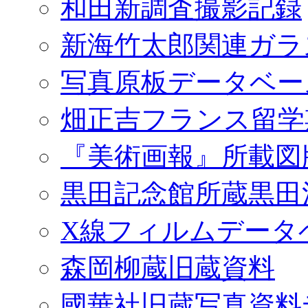
和田新調査撮影記録
新海竹太郎関連ガラ
写真原板データベー
畑正吉フランス留学
『美術画報』所載図
黒田記念館所蔵黒田
X線フィルムデータ
森岡柳蔵旧蔵資料
國華社旧蔵写真資料