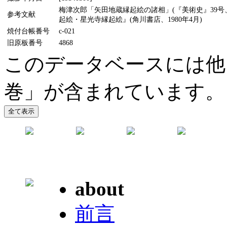
梅津次郎「矢田地蔵縁起絵の諸相」(『美術史』39号、
参考文献
起絵・星光寺縁起絵』(角川書店、1980年4月)
焼付台帳番号
c-021
旧原板番号
4868
このデータベースには他
巻」が含まれています。
about
前言