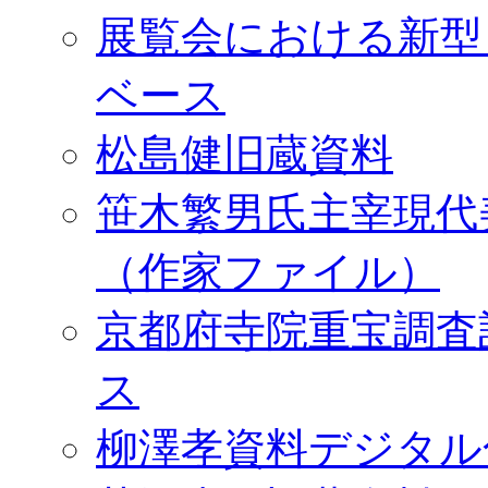
展覧会における新型
ベース
松島健旧蔵資料
笹木繁男氏主宰現代
（作家ファイル）
京都府寺院重宝調査
ス
柳澤孝資料デジタル