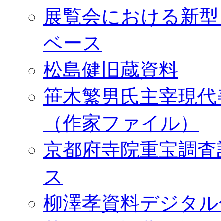
展覧会における新型
ベース
松島健旧蔵資料
笹木繁男氏主宰現代
（作家ファイル）
京都府寺院重宝調査
ス
柳澤孝資料デジタル