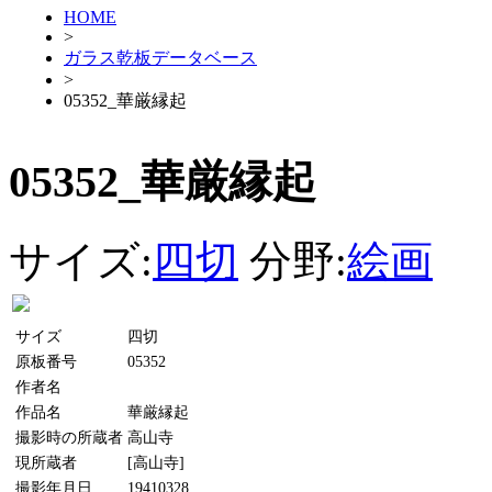
HOME
>
ガラス乾板データベース
>
05352_華厳縁起
05352_華厳縁起
サイズ:
四切
分野:
絵画
サイズ
四切
原板番号
05352
作者名
作品名
華厳縁起
撮影時の所蔵者
高山寺
現所蔵者
[高山寺]
撮影年月日
19410328