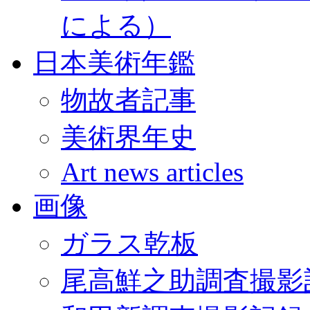
による）
日本美術年鑑
物故者記事
美術界年史
Art news articles
画像
ガラス乾板
尾高鮮之助調査撮影