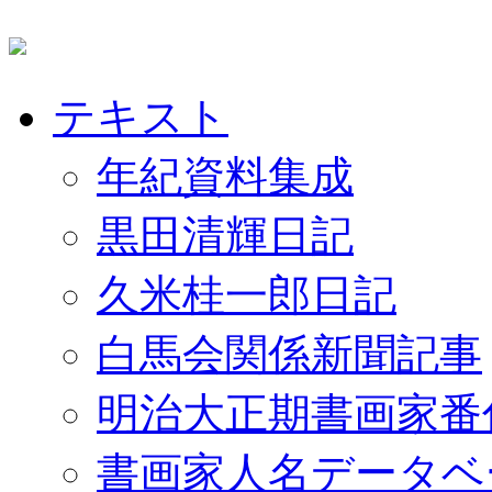
テキスト
年紀資料集成
黒田清輝日記
久米桂一郎日記
白馬会関係新聞記事
明治大正期書画家番
書画家人名データベ