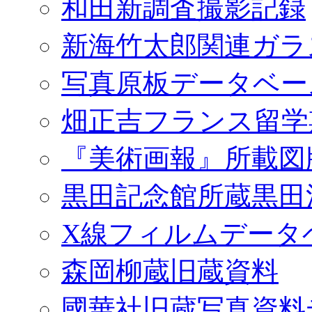
和田新調査撮影記録
新海竹太郎関連ガラ
写真原板データベー
畑正吉フランス留学
『美術画報』所載図
黒田記念館所蔵黒田
X線フィルムデータ
森岡柳蔵旧蔵資料
國華社旧蔵写真資料