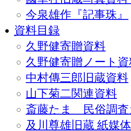
今泉雄作『記事珠』
資料目録
久野健寄贈資料
久野健寄贈ノート資
中村傳三郎旧蔵資料
山下菊二関連資料
斎藤たま 民俗調査
及川尊雄旧蔵 紙媒