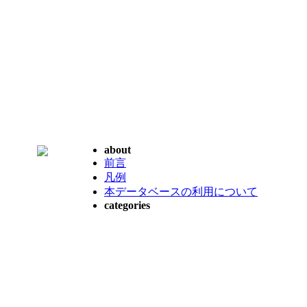
about
前言
凡例
本データベースの利用について
categories