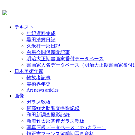
テキスト
年紀資料集成
黒田清輝日記
久米桂一郎日記
白馬会関係新聞記事
明治大正期書画家番付データベース
書画家人名データベース（明治大正期書画家番付
日本美術年鑑
物故者記事
美術界年史
Art news articles
画像
ガラス乾板
尾高鮮之助調査撮影記録
和田新調査撮影記録
新海竹太郎関連ガラス乾板
写真原板データベース（4×5カラー）
畑正吉フランス留学期写真資料