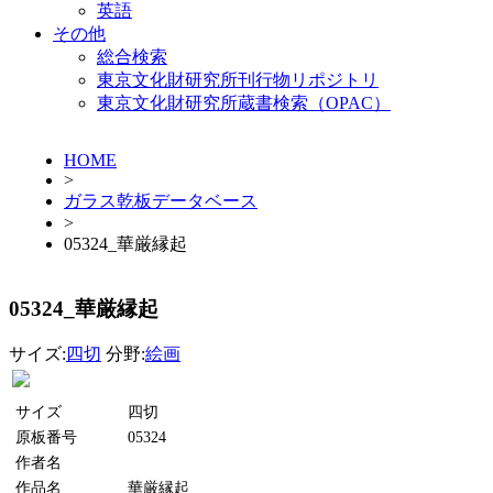
英語
その他
総合検索
東京文化財研究所刊行物リポジトリ
東京文化財研究所蔵書検索（OPAC）
HOME
>
ガラス乾板データベース
>
05324_華厳縁起
05324_華厳縁起
サイズ:
四切
分野:
絵画
サイズ
四切
原板番号
05324
作者名
作品名
華厳縁起