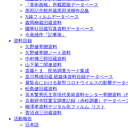
『美術画報』所載図版データベース
黒田記念館所蔵黒田清輝作品集
X線フィルムデータベース
森岡柳蔵旧蔵資料
國華社旧蔵写真資料データベース
今泉雄作『記事珠』
資料目録
久野健寄贈資料
久野健寄贈ノート資料
中村傳三郎旧蔵資料
山下菊二関連資料
斎藤たま 民俗調査カード集成
及川尊雄旧蔵 紙媒体資料目録データベース
展覧会における新型コロナウイルスの影響データ
松島健旧蔵資料
笹木繁男氏主宰現代美術資料センター寄贈資料（
京都府寺院重宝調査記録（赤松調書）データベー
柳澤孝資料デジタル化フィルム_リスト
菅沼貞三旧蔵資料
活動報告
日本語