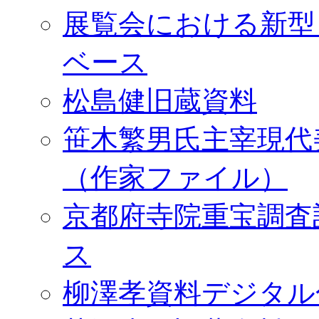
展覧会における新型
ベース
松島健旧蔵資料
笹木繁男氏主宰現代
（作家ファイル）
京都府寺院重宝調査
ス
柳澤孝資料デジタル