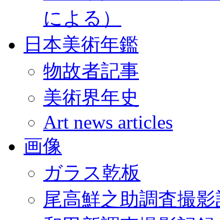
による）
日本美術年鑑
物故者記事
美術界年史
Art news articles
画像
ガラス乾板
尾高鮮之助調査撮影