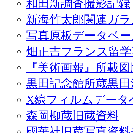
和田新調査撮影記録
新海竹太郎関連ガラ
写真原板データベー
畑正吉フランス留学
『美術画報』所載図
黒田記念館所蔵黒田
X線フィルムデータ
森岡柳蔵旧蔵資料
國華社旧蔵写真資料