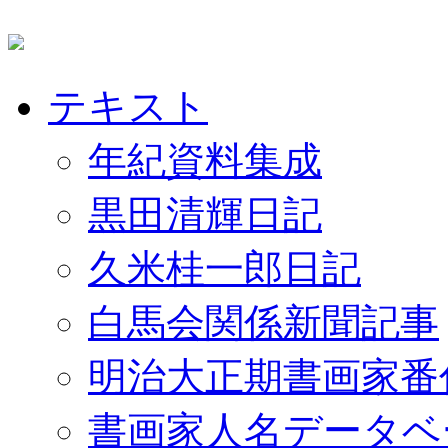
テキスト
年紀資料集成
黒田清輝日記
久米桂一郎日記
白馬会関係新聞記事
明治大正期書画家番
書画家人名データベ