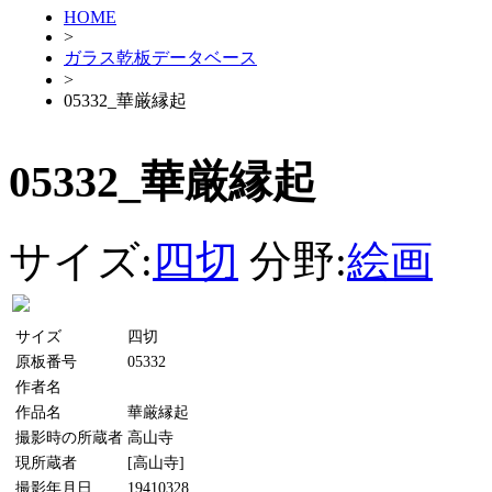
HOME
>
ガラス乾板データベース
>
05332_華厳縁起
05332_華厳縁起
サイズ:
四切
分野:
絵画
サイズ
四切
原板番号
05332
作者名
作品名
華厳縁起
撮影時の所蔵者
高山寺
現所蔵者
[高山寺]
撮影年月日
19410328