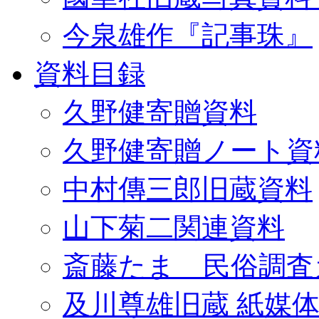
今泉雄作『記事珠』
資料目録
久野健寄贈資料
久野健寄贈ノート資
中村傳三郎旧蔵資料
山下菊二関連資料
斎藤たま 民俗調査
及川尊雄旧蔵 紙媒