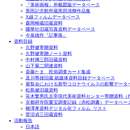
『美術画報』所載図版データベース
黒田記念館所蔵黒田清輝作品集
X線フィルムデータベース
森岡柳蔵旧蔵資料
國華社旧蔵写真資料データベース
今泉雄作『記事珠』
資料目録
久野健寄贈資料
久野健寄贈ノート資料
中村傳三郎旧蔵資料
山下菊二関連資料
斎藤たま 民俗調査カード集成
及川尊雄旧蔵 紙媒体資料目録データベース
展覧会における新型コロナウイルスの影響データ
松島健旧蔵資料
笹木繁男氏主宰現代美術資料センター寄贈資料（
京都府寺院重宝調査記録（赤松調書）データベー
柳澤孝資料デジタル化フィルム_リスト
菅沼貞三旧蔵資料
活動報告
日本語