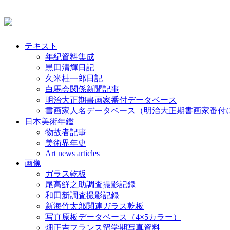
テキスト
年紀資料集成
黒田清輝日記
久米桂一郎日記
白馬会関係新聞記事
明治大正期書画家番付データベース
書画家人名データベース（明治大正期書画家番付
日本美術年鑑
物故者記事
美術界年史
Art news articles
画像
ガラス乾板
尾高鮮之助調査撮影記録
和田新調査撮影記録
新海竹太郎関連ガラス乾板
写真原板データベース（4×5カラー）
畑正吉フランス留学期写真資料