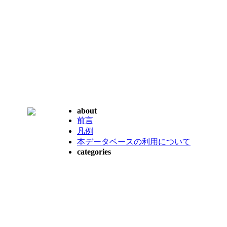
about
前言
凡例
本データベースの利用について
categories