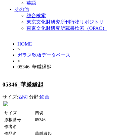
英語
その他
総合検索
東京文化財研究所刊行物リポジトリ
東京文化財研究所蔵書検索（OPAC）
HOME
>
ガラス乾板データベース
>
05346_華厳縁起
05346_華厳縁起
サイズ:
四切
分野:
絵画
サイズ
四切
原板番号
05346
作者名
作品名
華厳縁起