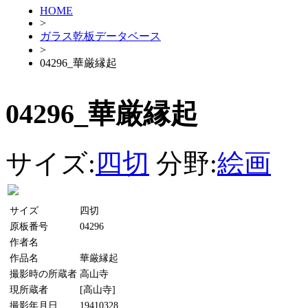
HOME
>
ガラス乾板データベース
>
04296_華厳縁起
04296_華厳縁起
サイズ:
四切
分野:
絵画
サイズ
四切
原板番号
04296
作者名
作品名
華厳縁起
撮影時の所蔵者
高山寺
現所蔵者
[高山寺]
撮影年月日
19410328