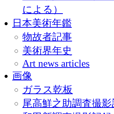
による）
日本美術年鑑
物故者記事
美術界年史
Art news articles
画像
ガラス乾板
尾高鮮之助調査撮影