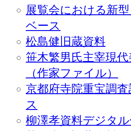
展覧会における新型
ベース
松島健旧蔵資料
笹木繁男氏主宰現代
（作家ファイル）
京都府寺院重宝調査
ス
柳澤孝資料デジタル