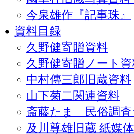
今泉雄作『記事珠』
資料目録
久野健寄贈資料
久野健寄贈ノート資
中村傳三郎旧蔵資料
山下菊二関連資料
斎藤たま 民俗調査
及川尊雄旧蔵 紙媒