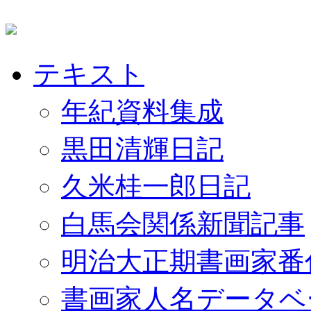
テキスト
年紀資料集成
黒田清輝日記
久米桂一郎日記
白馬会関係新聞記事
明治大正期書画家番
書画家人名データベ