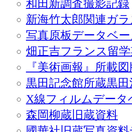
和田新調査撮影記録
新海竹太郎関連ガラ
写真原板データベー
畑正吉フランス留学
『美術画報』所載図
黒田記念館所蔵黒田
X線フィルムデータ
森岡柳蔵旧蔵資料
國華社旧蔵写真資料