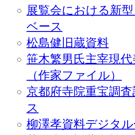
展覧会における新型
ベース
松島健旧蔵資料
笹木繁男氏主宰現代
（作家ファイル）
京都府寺院重宝調査
ス
柳澤孝資料デジタル