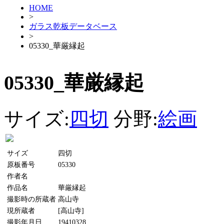
HOME
>
ガラス乾板データベース
>
05330_華厳縁起
05330_華厳縁起
サイズ:
四切
分野:
絵画
サイズ
四切
原板番号
05330
作者名
作品名
華厳縁起
撮影時の所蔵者
高山寺
現所蔵者
[高山寺]
撮影年月日
19410328