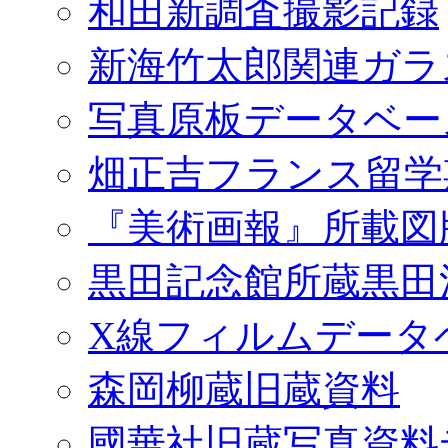
和田新調査撮影記録
新海竹太郎関連ガラ
写真原板データベー
畑正吉フランス留学
『美術画報』所載図
黒田記念館所蔵黒田
X線フィルムデータ
森岡柳蔵旧蔵資料
國華社旧蔵写真資料