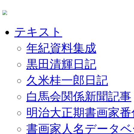
テキスト
年紀資料集成
黒田清輝日記
久米桂一郎日記
白馬会関係新聞記事
明治大正期書画家番
書画家人名データベ