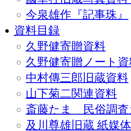
今泉雄作『記事珠』
資料目録
久野健寄贈資料
久野健寄贈ノート資
中村傳三郎旧蔵資料
山下菊二関連資料
斎藤たま 民俗調査
及川尊雄旧蔵 紙媒