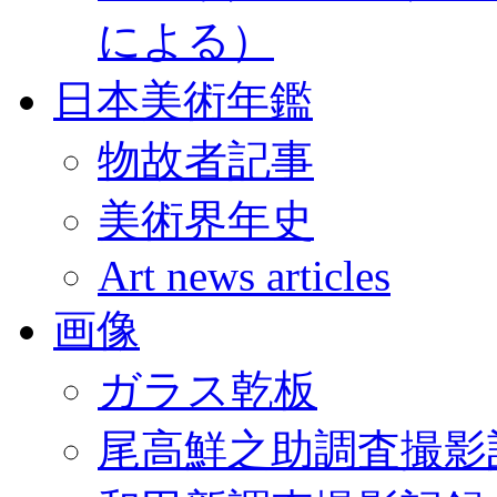
による）
日本美術年鑑
物故者記事
美術界年史
Art news articles
画像
ガラス乾板
尾高鮮之助調査撮影