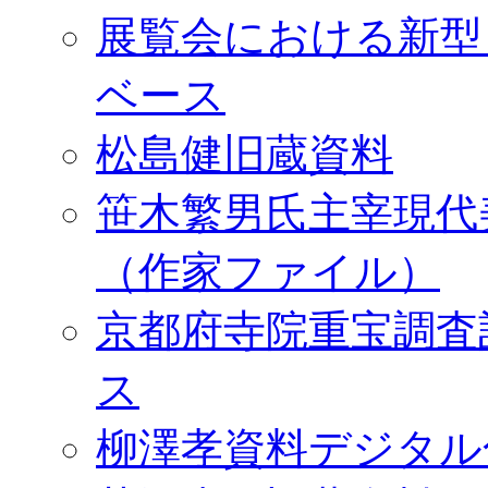
展覧会における新型
ベース
松島健旧蔵資料
笹木繁男氏主宰現代
（作家ファイル）
京都府寺院重宝調査
ス
柳澤孝資料デジタル