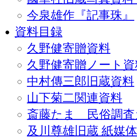
今泉雄作『記事珠』
資料目録
久野健寄贈資料
久野健寄贈ノート資
中村傳三郎旧蔵資料
山下菊二関連資料
斎藤たま 民俗調査
及川尊雄旧蔵 紙媒