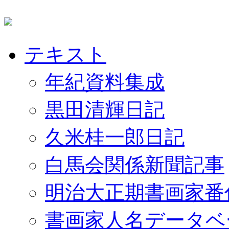
テキスト
年紀資料集成
黒田清輝日記
久米桂一郎日記
白馬会関係新聞記事
明治大正期書画家番
書画家人名データベ