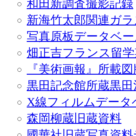
和田新調査撮影記録
新海竹太郎関連ガラ
写真原板データベー
畑正吉フランス留学
『美術画報』所載図
黒田記念館所蔵黒田
X線フィルムデータ
森岡柳蔵旧蔵資料
國華社旧蔵写真資料