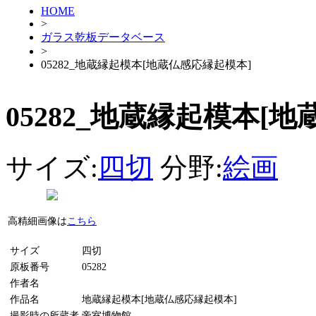
HOME
>
ガラス乾板データベース
>
05282_地蔵縁起模本[地蔵仏感応縁起模本]
05282_地蔵縁起模本[
サイズ:
四切
分野:
絵画
高精細画像は
こちら
サイズ
四切
原板番号
05282
作者名
作品名
地蔵縁起模本[地蔵仏感応縁起模本]
撮影時の所蔵者
帝室博物館