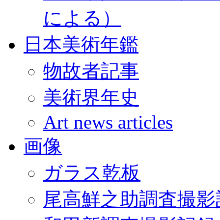
による）
日本美術年鑑
物故者記事
美術界年史
Art news articles
画像
ガラス乾板
尾高鮮之助調査撮影