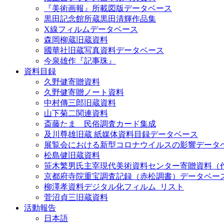
『美術画報』所載図版データベース
黒田記念館所蔵黒田清輝作品集
X線フィルムデータベース
森岡柳蔵旧蔵資料
國華社旧蔵写真資料データベース
今泉雄作『記事珠』
資料目録
久野健寄贈資料
久野健寄贈ノート資料
中村傳三郎旧蔵資料
山下菊二関連資料
斎藤たま 民俗調査カード集成
及川尊雄旧蔵 紙媒体資料目録データベース
展覧会における新型コロナウイルスの影響データ
松島健旧蔵資料
笹木繁男氏主宰現代美術資料センター寄贈資料（
京都府寺院重宝調査記録（赤松調書）データベー
柳澤孝資料デジタル化フィルム_リスト
菅沼貞三旧蔵資料
活動報告
日本語