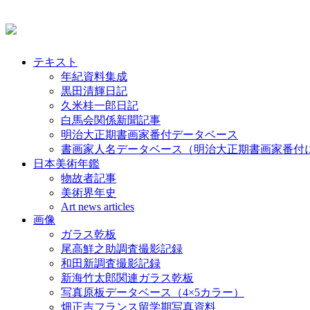
テキスト
年紀資料集成
黒田清輝日記
久米桂一郎日記
白馬会関係新聞記事
明治大正期書画家番付データベース
書画家人名データベース（明治大正期書画家番付
日本美術年鑑
物故者記事
美術界年史
Art news articles
画像
ガラス乾板
尾高鮮之助調査撮影記録
和田新調査撮影記録
新海竹太郎関連ガラス乾板
写真原板データベース（4×5カラー）
畑正吉フランス留学期写真資料