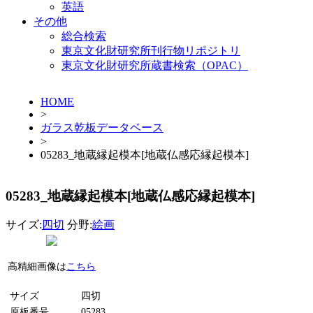
英語
その他
総合検索
東京文化財研究所刊行物リポジトリ
東京文化財研究所蔵書検索（OPAC）
HOME
>
ガラス乾板データベース
>
05283_地蔵縁起模本[地蔵仏感応縁起模本]
05283_地蔵縁起模本[地蔵仏感応縁起模本]
サイズ:
四切
分野:
絵画
高精細画像は
こちら
サイズ
四切
原板番号
05283