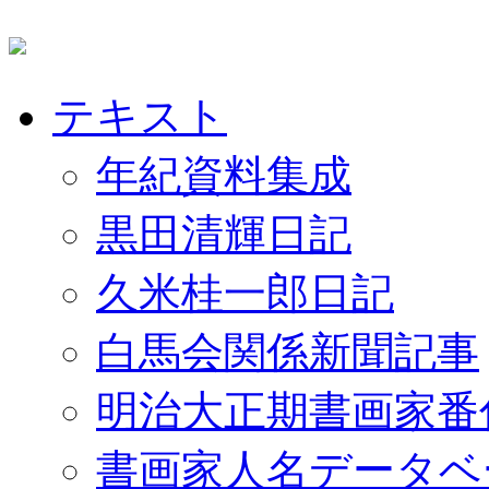
テキスト
年紀資料集成
黒田清輝日記
久米桂一郎日記
白馬会関係新聞記事
明治大正期書画家番
書画家人名データベ