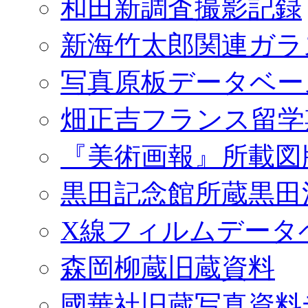
和田新調査撮影記録
新海竹太郎関連ガラ
写真原板データベー
畑正吉フランス留学
『美術画報』所載図
黒田記念館所蔵黒田
X線フィルムデータ
森岡柳蔵旧蔵資料
國華社旧蔵写真資料