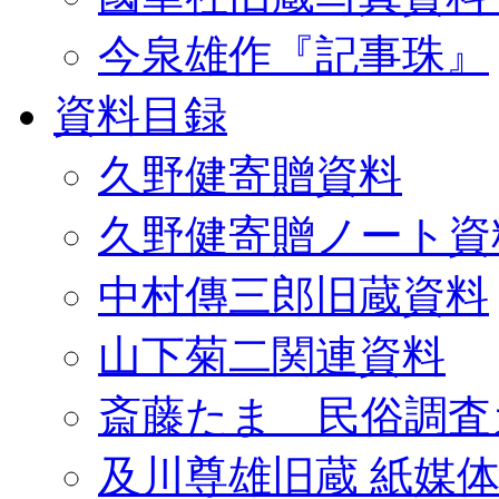
今泉雄作『記事珠』
資料目録
久野健寄贈資料
久野健寄贈ノート資
中村傳三郎旧蔵資料
山下菊二関連資料
斎藤たま 民俗調査
及川尊雄旧蔵 紙媒