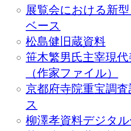
展覧会における新型
ベース
松島健旧蔵資料
笹木繁男氏主宰現代
（作家ファイル）
京都府寺院重宝調査
ス
柳澤孝資料デジタル