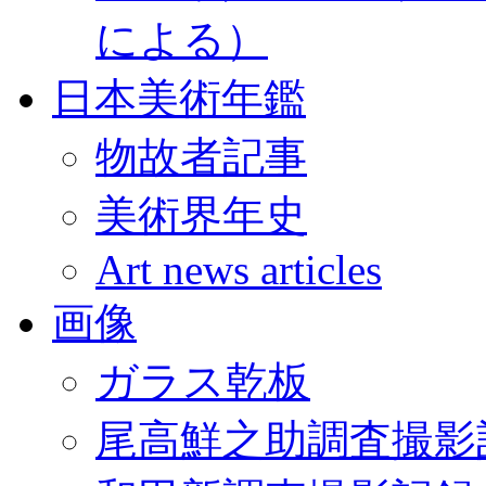
による）
日本美術年鑑
物故者記事
美術界年史
Art news articles
画像
ガラス乾板
尾高鮮之助調査撮影