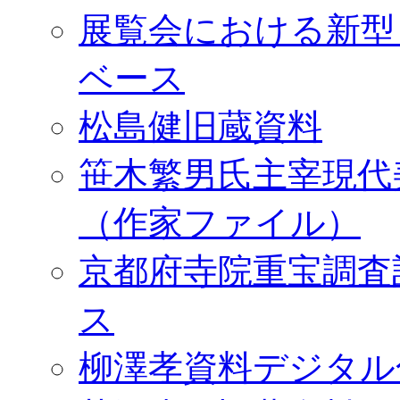
展覧会における新型
ベース
松島健旧蔵資料
笹木繁男氏主宰現代
（作家ファイル）
京都府寺院重宝調査
ス
柳澤孝資料デジタル