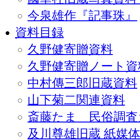
今泉雄作『記事珠』
資料目録
久野健寄贈資料
久野健寄贈ノート資
中村傳三郎旧蔵資料
山下菊二関連資料
斎藤たま 民俗調査
及川尊雄旧蔵 紙媒