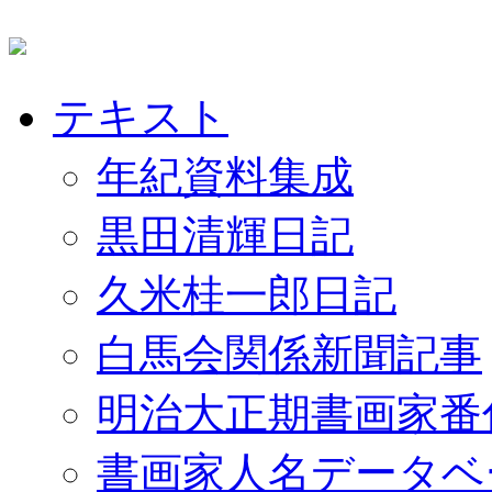
テキスト
年紀資料集成
黒田清輝日記
久米桂一郎日記
白馬会関係新聞記事
明治大正期書画家番
書画家人名データベ