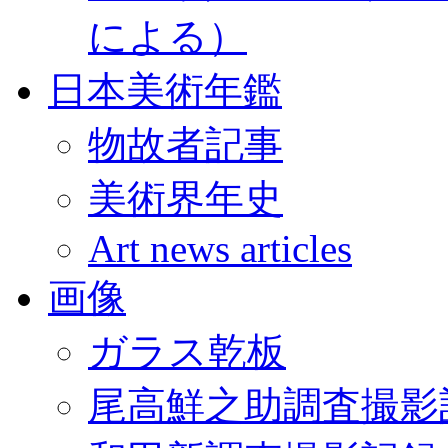
による）
日本美術年鑑
物故者記事
美術界年史
Art news articles
画像
ガラス乾板
尾高鮮之助調査撮影