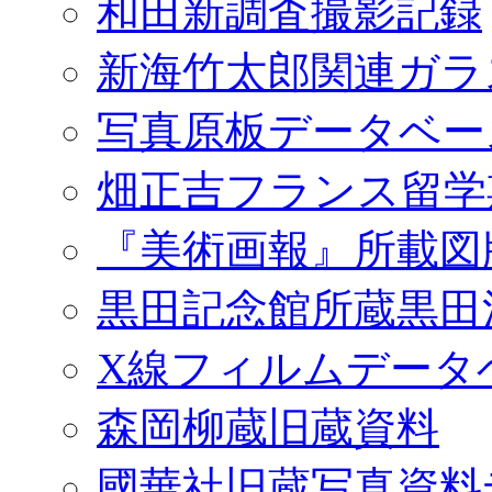
和田新調査撮影記録
新海竹太郎関連ガラ
写真原板データベー
畑正吉フランス留学
『美術画報』所載図
黒田記念館所蔵黒田
X線フィルムデータ
森岡柳蔵旧蔵資料
國華社旧蔵写真資料