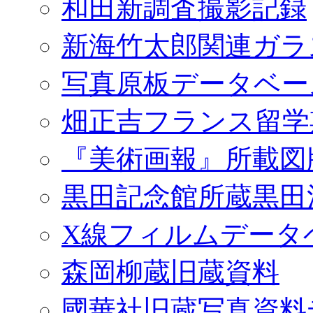
和田新調査撮影記録
新海竹太郎関連ガラ
写真原板データベー
畑正吉フランス留学
『美術画報』所載図
黒田記念館所蔵黒田
X線フィルムデータ
森岡柳蔵旧蔵資料
國華社旧蔵写真資料