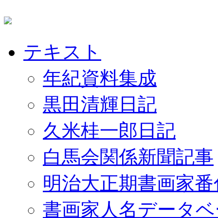
テキスト
年紀資料集成
黒田清輝日記
久米桂一郎日記
白馬会関係新聞記事
明治大正期書画家番
書画家人名データベ