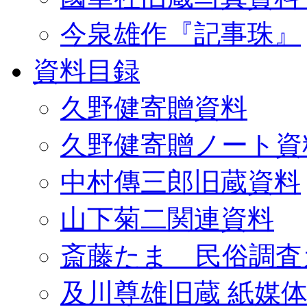
今泉雄作『記事珠』
資料目録
久野健寄贈資料
久野健寄贈ノート資
中村傳三郎旧蔵資料
山下菊二関連資料
斎藤たま 民俗調査
及川尊雄旧蔵 紙媒