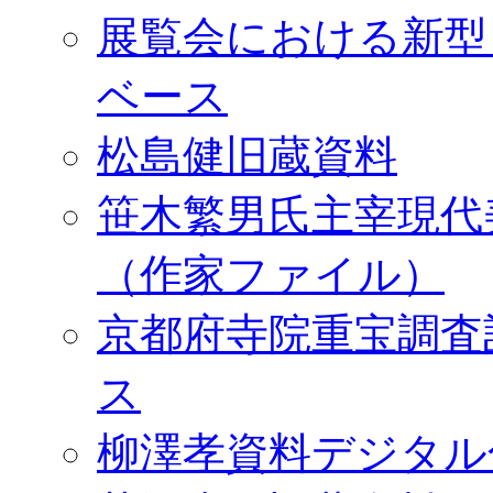
展覧会における新型
ベース
松島健旧蔵資料
笹木繁男氏主宰現代
（作家ファイル）
京都府寺院重宝調査
ス
柳澤孝資料デジタル