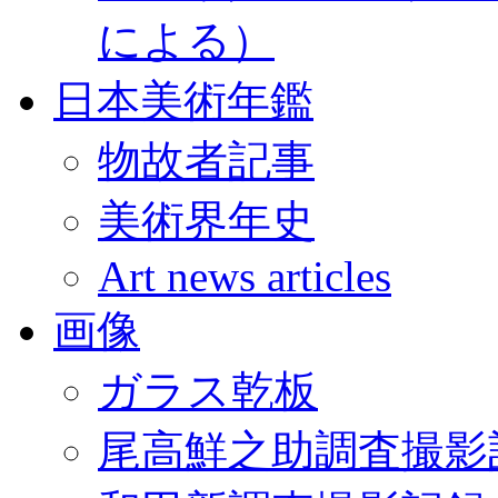
による）
日本美術年鑑
物故者記事
美術界年史
Art news articles
画像
ガラス乾板
尾高鮮之助調査撮影