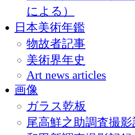
による）
日本美術年鑑
物故者記事
美術界年史
Art news articles
画像
ガラス乾板
尾高鮮之助調査撮影