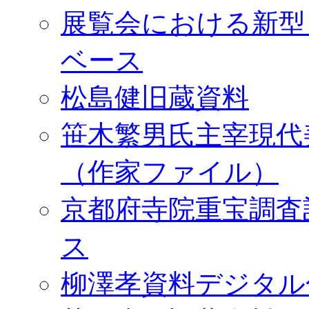
展覧会における新型
ベース
松島健旧蔵資料
笹木繁男氏主宰現代
（作家ファイル）
京都府寺院重宝調査
ス
柳澤孝資料デジタル