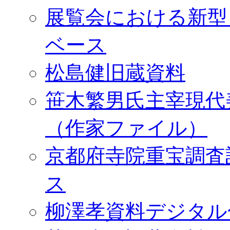
展覧会における新型
ベース
松島健旧蔵資料
笹木繁男氏主宰現代
（作家ファイル）
京都府寺院重宝調査
ス
柳澤孝資料デジタル