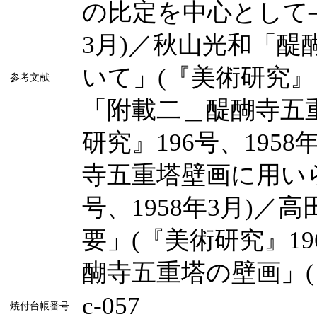
の比定を中心として―」
3月)／秋山光和「
いて」(『美術研究』1
参考文献
「附載二＿醍醐寺五
研究』196号、195
寺五重塔壁画に用いら
号、1958年3月)
要」(『美術研究』19
醐寺五重塔の壁画」(『
c-057
焼付台帳番号