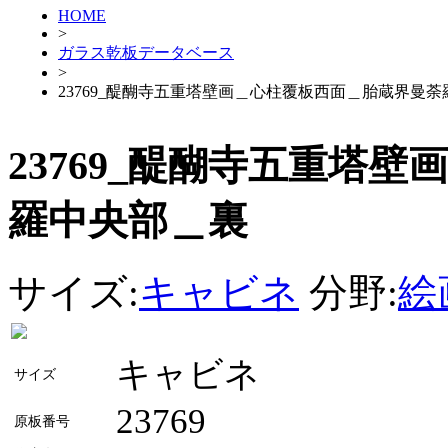
HOME
>
ガラス乾板データベース
>
23769_醍醐寺五重塔壁画＿心柱覆板西面＿胎蔵界曼
23769_醍醐寺五重塔
羅中央部＿裏
サイズ:
キャビネ
分野:
絵
キャビネ
サイズ
23769
原板番号