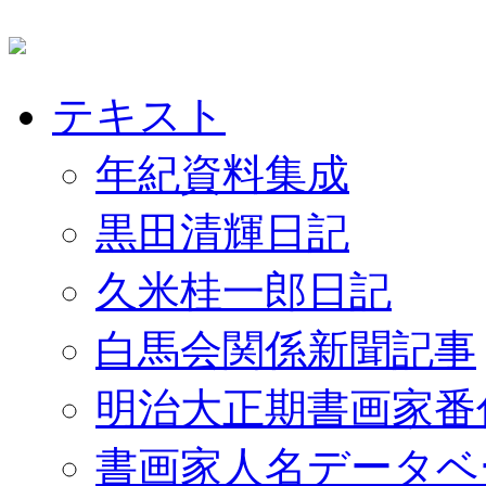
テキスト
年紀資料集成
黒田清輝日記
久米桂一郎日記
白馬会関係新聞記事
明治大正期書画家番
書画家人名データベ