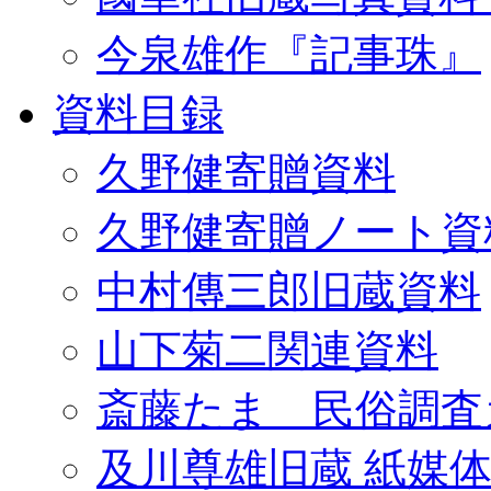
今泉雄作『記事珠』
資料目録
久野健寄贈資料
久野健寄贈ノート資
中村傳三郎旧蔵資料
山下菊二関連資料
斎藤たま 民俗調査
及川尊雄旧蔵 紙媒