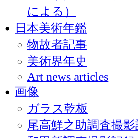
による）
日本美術年鑑
物故者記事
美術界年史
Art news articles
画像
ガラス乾板
尾高鮮之助調査撮影