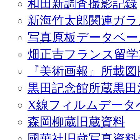
和田新調査撮影記録
新海竹太郎関連ガラ
写真原板データベー
畑正吉フランス留学
『美術画報』所載図
黒田記念館所蔵黒田
X線フィルムデータ
森岡柳蔵旧蔵資料
國華社旧蔵写真資料