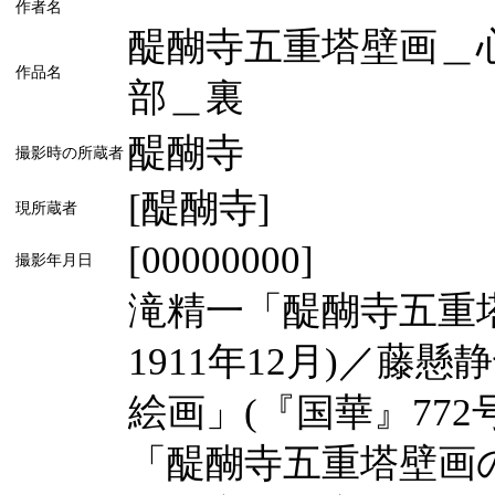
作者名
醍醐寺五重塔壁画＿
作品名
部＿裏
醍醐寺
撮影時の所蔵者
[醍醐寺]
現所蔵者
[00000000]
撮影年月日
滝精一「醍醐寺五重塔
1911年12月)／
絵画」(『国華』772
「醍醐寺五重塔壁画