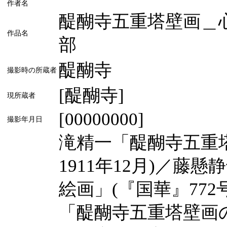
作者名
醍醐寺五重塔壁画＿
作品名
部
醍醐寺
撮影時の所蔵者
[醍醐寺]
現所蔵者
[00000000]
撮影年月日
滝精一「醍醐寺五重塔
1911年12月)／
絵画」(『国華』772
「醍醐寺五重塔壁画