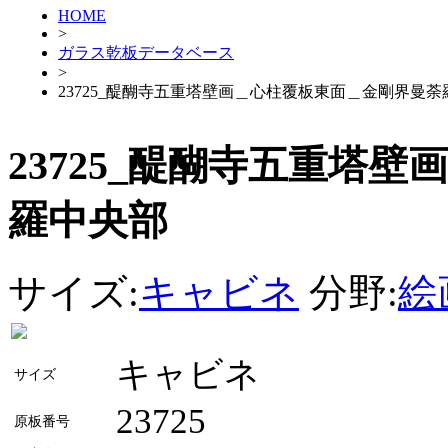
HOME
>
ガラス乾板データベース
>
23725_醍醐寺五重塔壁画＿心柱覆板東面＿金剛界曼
23725_醍醐寺五重塔
羅中央部
サイズ:
キャビネ
分野:
絵
キャビネ
サイズ
23725
原板番号