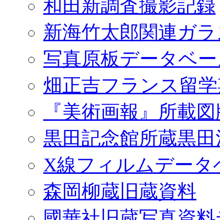
和田新調査撮影記録
新海竹太郎関連ガラ
写真原板データベー
畑正吉フランス留学
『美術画報』所載図
黒田記念館所蔵黒田
X線フィルムデータ
森岡柳蔵旧蔵資料
國華社旧蔵写真資料