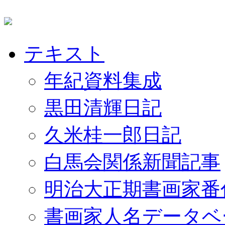
テキスト
年紀資料集成
黒田清輝日記
久米桂一郎日記
白馬会関係新聞記事
明治大正期書画家番
書画家人名データベ