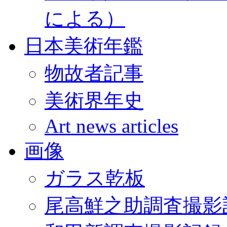
による）
日本美術年鑑
物故者記事
美術界年史
Art news articles
画像
ガラス乾板
尾高鮮之助調査撮影