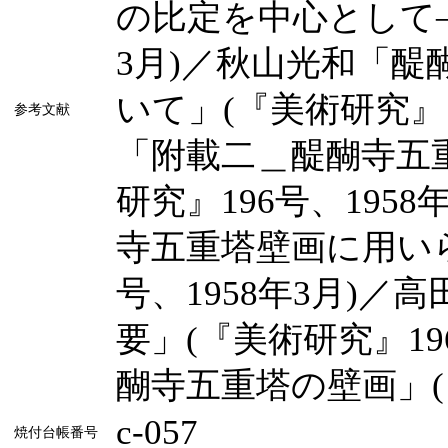
の比定を中心として―」
3月)／秋山光和「
いて」(『美術研究』1
参考文献
「附載二＿醍醐寺五
研究』196号、195
寺五重塔壁画に用いら
号、1958年3月)
要」(『美術研究』19
醐寺五重塔の壁画」(『
c-057
焼付台帳番号