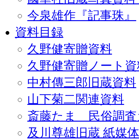
今泉雄作『記事珠』
資料目録
久野健寄贈資料
久野健寄贈ノート資
中村傳三郎旧蔵資料
山下菊二関連資料
斎藤たま 民俗調査
及川尊雄旧蔵 紙媒