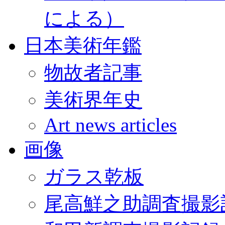
による）
日本美術年鑑
物故者記事
美術界年史
Art news articles
画像
ガラス乾板
尾高鮮之助調査撮影