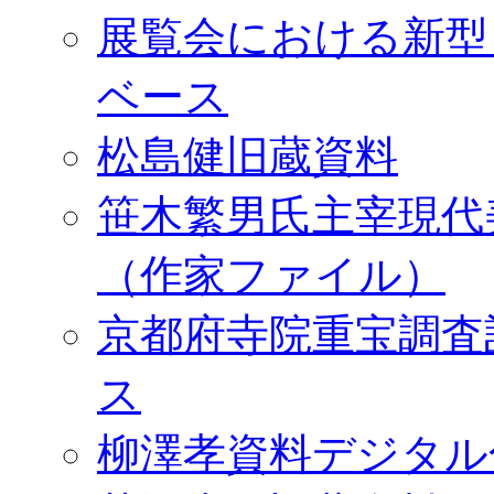
展覧会における新型
ベース
松島健旧蔵資料
笹木繁男氏主宰現代
（作家ファイル）
京都府寺院重宝調査
ス
柳澤孝資料デジタル