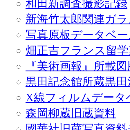
和田新調査撮影記録
新海竹太郎関連ガラ
写真原板データベー
畑正吉フランス留学
『美術画報』所載図
黒田記念館所蔵黒田
X線フィルムデータ
森岡柳蔵旧蔵資料
國華社旧蔵写真資料