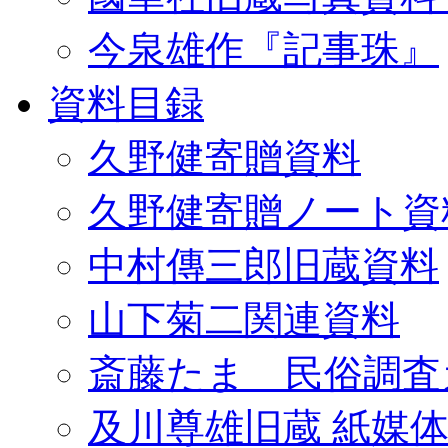
今泉雄作『記事珠』
資料目録
久野健寄贈資料
久野健寄贈ノート資
中村傳三郎旧蔵資料
山下菊二関連資料
斎藤たま 民俗調査
及川尊雄旧蔵 紙媒