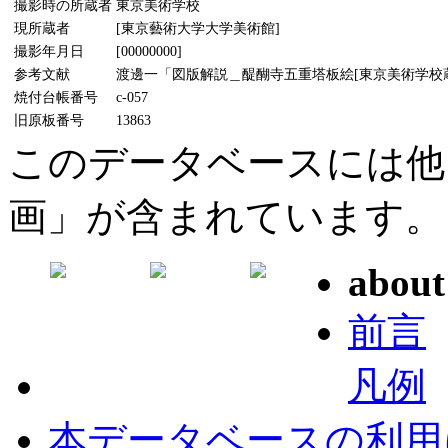
撮影時の所蔵者
東京美術学校
現所蔵者
[東京藝術大学大学美術館]
撮影年月日
[00000000]
参考文献
渡邊一「図版解説＿醍醐寺五重塔板絵[東京美術学校蔵]」
焼付台帳番号
c-057
旧原板番号
13863
このデータベースには他
画」が含まれています。
about
前言
凡例
本データベースの利用