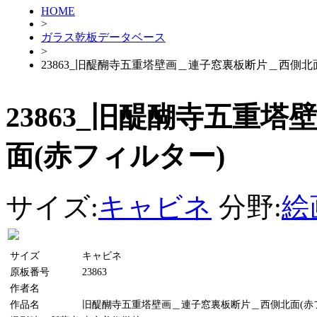
HOME
>
ガラス乾板データベース
>
23863_旧醍醐寺五重塔壁画＿連子窓裏板断片＿西側北
23863_旧醍醐寺五重
面(赤フィルター)
サイズ:
キャビネ
分野:
絵
サイズ
キャビネ
原板番号
23863
作者名
作品名
旧醍醐寺五重塔壁画＿連子窓裏板断片＿西側北面(赤