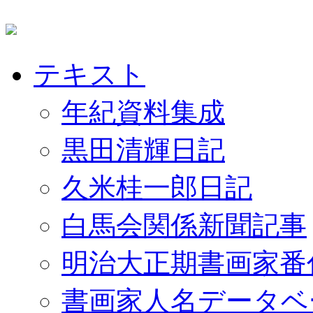
テキスト
年紀資料集成
黒田清輝日記
久米桂一郎日記
白馬会関係新聞記事
明治大正期書画家番
書画家人名データベ