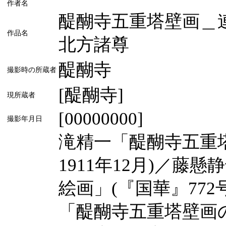
作者名
醍醐寺五重塔壁画＿
作品名
北方諸尊
醍醐寺
撮影時の所蔵者
[醍醐寺]
現所蔵者
[00000000]
撮影年月日
滝精一「醍醐寺五重塔
1911年12月)／
絵画」(『国華』772
「醍醐寺五重塔壁画