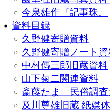
今泉雄作『記事珠』
資料目録
久野健寄贈資料
久野健寄贈ノート資
中村傳三郎旧蔵資料
山下菊二関連資料
斎藤たま 民俗調査
及川尊雄旧蔵 紙媒