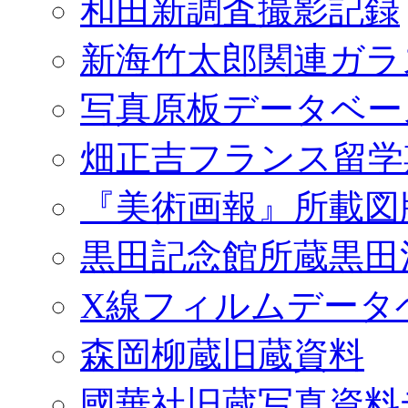
和田新調査撮影記録
新海竹太郎関連ガラ
写真原板データベー
畑正吉フランス留学
『美術画報』所載図
黒田記念館所蔵黒田
X線フィルムデータ
森岡柳蔵旧蔵資料
國華社旧蔵写真資料