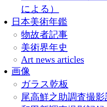
による）
日本美術年鑑
物故者記事
美術界年史
Art news articles
画像
ガラス乾板
尾高鮮之助調査撮影