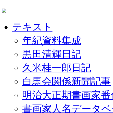
テキスト
年紀資料集成
黒田清輝日記
久米桂一郎日記
白馬会関係新聞記事
明治大正期書画家番
書画家人名データベ