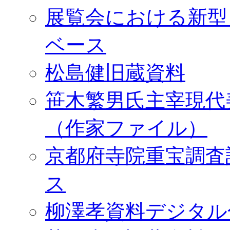
展覧会における新型
ベース
松島健旧蔵資料
笹木繁男氏主宰現代
（作家ファイル）
京都府寺院重宝調査
ス
柳澤孝資料デジタル