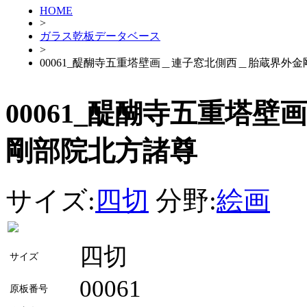
HOME
>
ガラス乾板データベース
>
00061_醍醐寺五重塔壁画＿連子窓北側西＿胎蔵界外
00061_醍醐寺五重塔
剛部院北方諸尊
サイズ:
四切
分野:
絵画
四切
サイズ
00061
原板番号