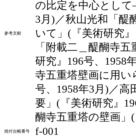
の比定を中心として―」
3月)／秋山光和「
いて」(『美術研究』1
参考文献
「附載二＿醍醐寺五
研究』196号、195
寺五重塔壁画に用いら
号、1958年3月)
要」(『美術研究』19
醐寺五重塔の壁画」(『
f-001
焼付台帳番号