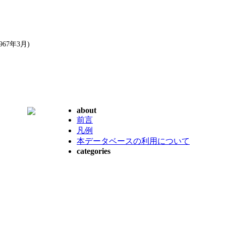
7年3月)
about
前言
凡例
本データベースの利用について
categories