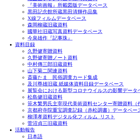
『美術画報』所載図版データベース
黒田記念館所蔵黒田清輝作品集
X線フィルムデータベース
森岡柳蔵旧蔵資料
國華社旧蔵写真資料データベース
今泉雄作『記事珠』
資料目録
久野健寄贈資料
久野健寄贈ノート資料
中村傳三郎旧蔵資料
山下菊二関連資料
斎藤たま 民俗調査カード集成
及川尊雄旧蔵 紙媒体資料目録データベース
展覧会における新型コロナウイルスの影響データ
松島健旧蔵資料
笹木繁男氏主宰現代美術資料センター寄贈資料（
京都府寺院重宝調査記録（赤松調書）データベー
柳澤孝資料デジタル化フィルム_リスト
菅沼貞三旧蔵資料
活動報告
日本語