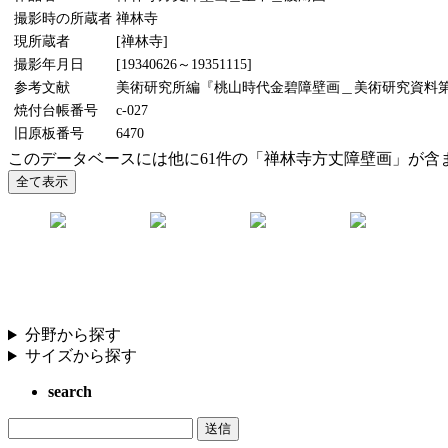
撮影時の所蔵者
禅林寺
現所蔵者
[禅林寺]
撮影年月日
[19340626～19351115]
参考文献
美術研究所編『桃山時代金碧障壁画＿美術研究資料第5輯』
焼付台帳番号
c-027
旧原板番号
6470
このデータベースには他に61件の「禅林寺方丈障壁画」が含
分野から探す
サイズから探す
search