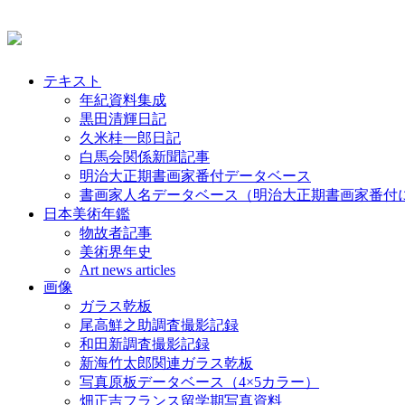
テキスト
年紀資料集成
黒田清輝日記
久米桂一郎日記
白馬会関係新聞記事
明治大正期書画家番付データベース
書画家人名データベース（明治大正期書画家番付
日本美術年鑑
物故者記事
美術界年史
Art news articles
画像
ガラス乾板
尾高鮮之助調査撮影記録
和田新調査撮影記録
新海竹太郎関連ガラス乾板
写真原板データベース（4×5カラー）
畑正吉フランス留学期写真資料