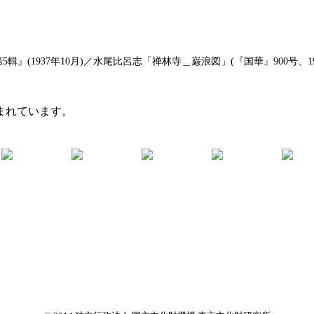
(1937年10月)／水尾比呂志「禅林寺＿巌浪図」(『国華』900号、196
まれています。