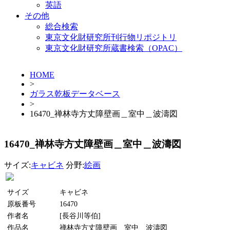
英語
その他
総合検索
東京文化財研究所刊行物リポジトリ
東京文化財研究所蔵書検索（OPAC）
HOME
>
ガラス乾板データベース
>
16470_禅林寺方丈障壁画＿室中＿波濤図
16470_禅林寺方丈障壁画＿室中＿波濤図
サイズ:
キャビネ
分野:
絵画
サイズ
キャビネ
原板番号
16470
作者名
[長谷川等伯]
作品名
禅林寺方丈障壁画＿室中＿波濤図