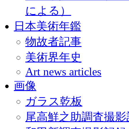
による）
日本美術年鑑
物故者記事
美術界年史
Art news articles
画像
ガラス乾板
尾高鮮之助調査撮影