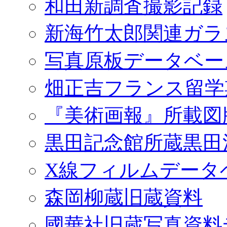
和田新調査撮影記録
新海竹太郎関連ガラ
写真原板データベー
畑正吉フランス留学
『美術画報』所載図
黒田記念館所蔵黒田
X線フィルムデータ
森岡柳蔵旧蔵資料
國華社旧蔵写真資料