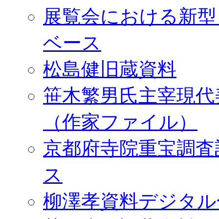
展覧会における新型
ベース
松島健旧蔵資料
笹木繁男氏主宰現代
（作家ファイル）
京都府寺院重宝調査
ス
柳澤孝資料デジタル