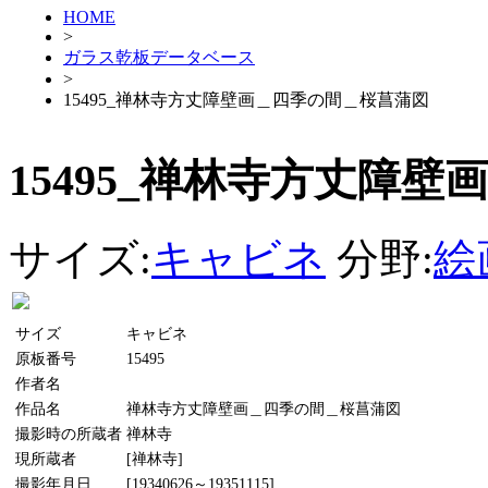
HOME
>
ガラス乾板データベース
>
15495_禅林寺方丈障壁画＿四季の間＿桜菖蒲図
15495_禅林寺方丈障
サイズ:
キャビネ
分野:
絵
サイズ
キャビネ
原板番号
15495
作者名
作品名
禅林寺方丈障壁画＿四季の間＿桜菖蒲図
撮影時の所蔵者
禅林寺
現所蔵者
[禅林寺]
撮影年月日
[19340626～19351115]