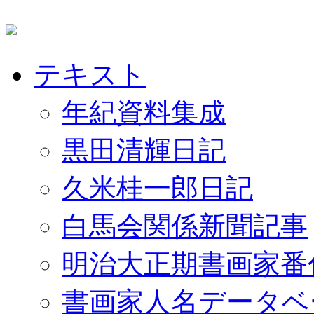
テキスト
年紀資料集成
黒田清輝日記
久米桂一郎日記
白馬会関係新聞記事
明治大正期書画家番
書画家人名データベ