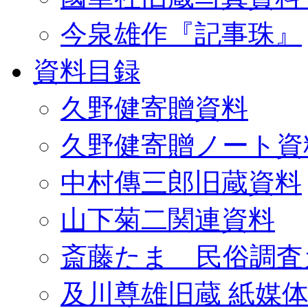
今泉雄作『記事珠』
資料目録
久野健寄贈資料
久野健寄贈ノート資
中村傳三郎旧蔵資料
山下菊二関連資料
斎藤たま 民俗調査
及川尊雄旧蔵 紙媒