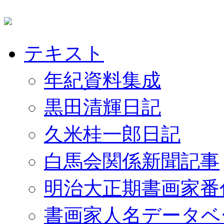
テキスト
年紀資料集成
黒田清輝日記
久米桂一郎日記
白馬会関係新聞記事
明治大正期書画家番
書画家人名データベ