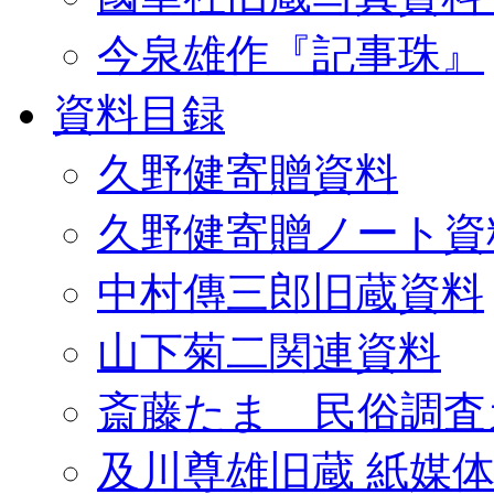
今泉雄作『記事珠』
資料目録
久野健寄贈資料
久野健寄贈ノート資
中村傳三郎旧蔵資料
山下菊二関連資料
斎藤たま 民俗調査
及川尊雄旧蔵 紙媒