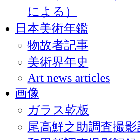
による）
日本美術年鑑
物故者記事
美術界年史
Art news articles
画像
ガラス乾板
尾高鮮之助調査撮影