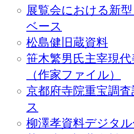
展覧会における新型
ベース
松島健旧蔵資料
笹木繁男氏主宰現代
（作家ファイル）
京都府寺院重宝調査
ス
柳澤孝資料デジタル