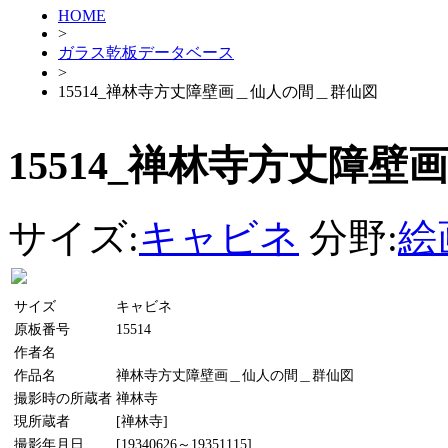
HOME
>
ガラス乾板データベース
>
15514_禅林寺方丈障壁画＿仙人の間＿群仙図
15514_禅林寺方丈障
サイズ:
キャビネ
分野:
絵
サイズ
キャビネ
原板番号
15514
作者名
作品名
禅林寺方丈障壁画＿仙人の間＿群仙図
撮影時の所蔵者
禅林寺
現所蔵者
[禅林寺]
撮影年月日
[19340626～19351115]