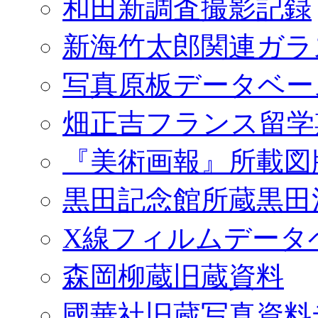
和田新調査撮影記録
新海竹太郎関連ガラ
写真原板データベー
畑正吉フランス留学
『美術画報』所載図
黒田記念館所蔵黒田
X線フィルムデータ
森岡柳蔵旧蔵資料
國華社旧蔵写真資料