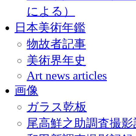
による）
日本美術年鑑
物故者記事
美術界年史
Art news articles
画像
ガラス乾板
尾高鮮之助調査撮影