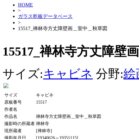
HOME
>
ガラス乾板データベース
>
15517_禅林寺方丈障壁画＿室中＿秋草図
15517_禅林寺方丈障
サイズ:
キャビネ
分野:
絵
サイズ
キャビネ
原板番号
15517
作者名
作品名
禅林寺方丈障壁画＿室中＿秋草図
撮影時の所蔵者
禅林寺
現所蔵者
[禅林寺]
撮影年月日
[19340626～19351115]