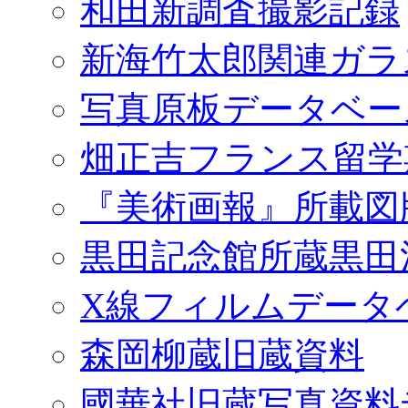
和田新調査撮影記録
新海竹太郎関連ガラ
写真原板データベー
畑正吉フランス留学
『美術画報』所載図
黒田記念館所蔵黒田
X線フィルムデータ
森岡柳蔵旧蔵資料
國華社旧蔵写真資料