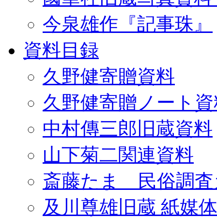
今泉雄作『記事珠』
資料目録
久野健寄贈資料
久野健寄贈ノート資
中村傳三郎旧蔵資料
山下菊二関連資料
斎藤たま 民俗調査
及川尊雄旧蔵 紙媒