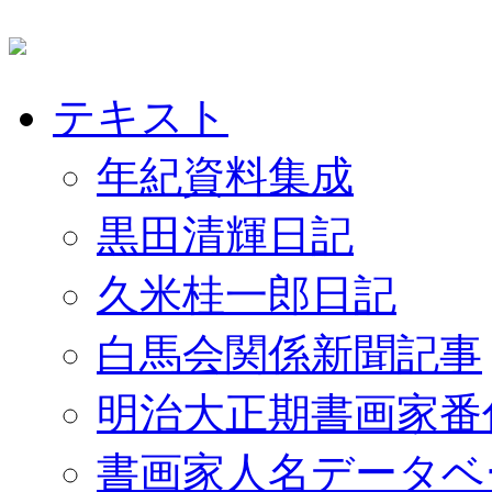
テキスト
年紀資料集成
黒田清輝日記
久米桂一郎日記
白馬会関係新聞記事
明治大正期書画家番
書画家人名データベ