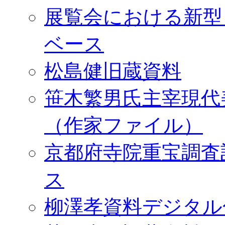
展覧会における新型
ベース
松島健旧蔵資料
笹木繁男氏主宰現代
（作家ファイル）
京都府寺院重宝調査
ス
柳澤孝資料デジタル