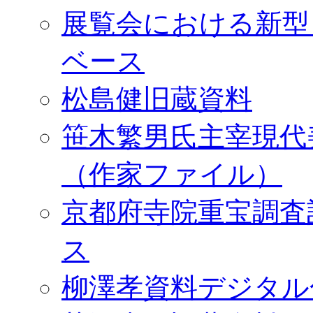
展覧会における新型
ベース
松島健旧蔵資料
笹木繁男氏主宰現代
（作家ファイル）
京都府寺院重宝調査
ス
柳澤孝資料デジタル