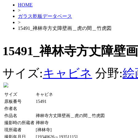
HOME
>
ガラス乾板データベース
>
15491_禅林寺方丈障壁画＿虎の間＿竹虎図
15491_禅林寺方丈障
サイズ:
キャビネ
分野:
絵
サイズ
キャビネ
原板番号
15491
作者名
作品名
禅林寺方丈障壁画＿虎の間＿竹虎図
撮影時の所蔵者
禅林寺
現所蔵者
[禅林寺]
撮影年月日
[19340626～19351115]