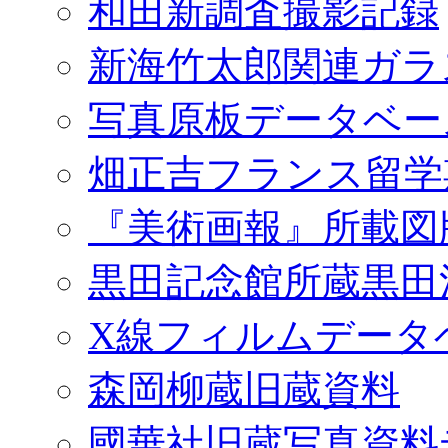
和田新調査撮影記録
新海竹太郎関連ガラ
写真原板データベー
畑正吉フランス留学
『美術画報』所載図
黒田記念館所蔵黒田
X線フィルムデータ
森岡柳蔵旧蔵資料
國華社旧蔵写真資料