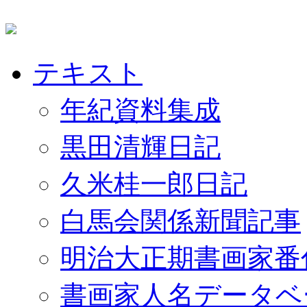
テキスト
年紀資料集成
黒田清輝日記
久米桂一郎日記
白馬会関係新聞記事
明治大正期書画家番
書画家人名データベ