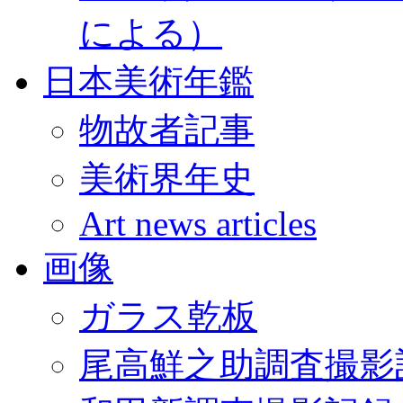
による）
日本美術年鑑
物故者記事
美術界年史
Art news articles
画像
ガラス乾板
尾高鮮之助調査撮影