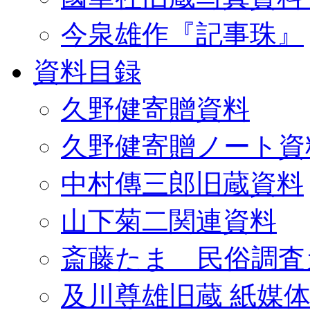
今泉雄作『記事珠』
資料目録
久野健寄贈資料
久野健寄贈ノート資
中村傳三郎旧蔵資料
山下菊二関連資料
斎藤たま 民俗調査
及川尊雄旧蔵 紙媒