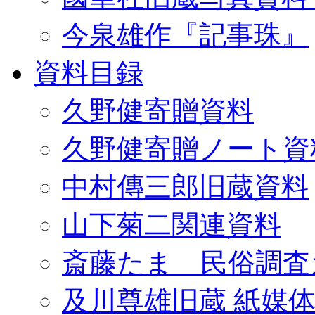
今泉雄作『記事珠』
資料目録
久野健寄贈資料
久野健寄贈ノート資
中村傳三郎旧蔵資料
山下菊二関連資料
斎藤たま 民俗調査
及川尊雄旧蔵 紙媒