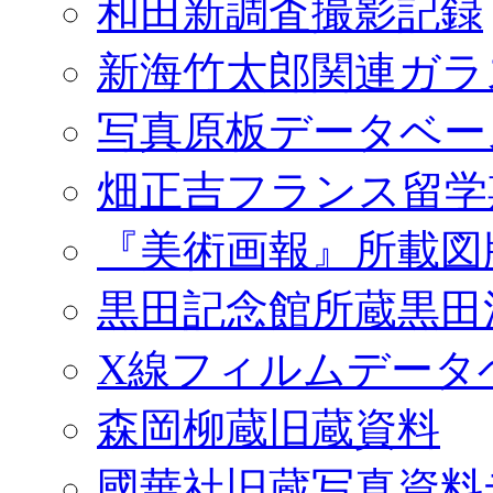
和田新調査撮影記録
新海竹太郎関連ガラ
写真原板データベー
畑正吉フランス留学
『美術画報』所載図
黒田記念館所蔵黒田
X線フィルムデータ
森岡柳蔵旧蔵資料
國華社旧蔵写真資料