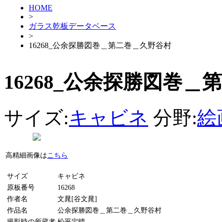
HOME
>
ガラス乾板データベース
>
16268_公余探勝図巻＿第二巻＿久野谷村
16268_公余探勝図巻
サイズ:
キャビネ
分野:
絵
高精細画像は
こちら
サイズ
キャビネ
原板番号
16268
作者名
文晁[谷文晁]
作品名
公余探勝図巻＿第二巻＿久野谷村
撮影時の所蔵者
松平定晴