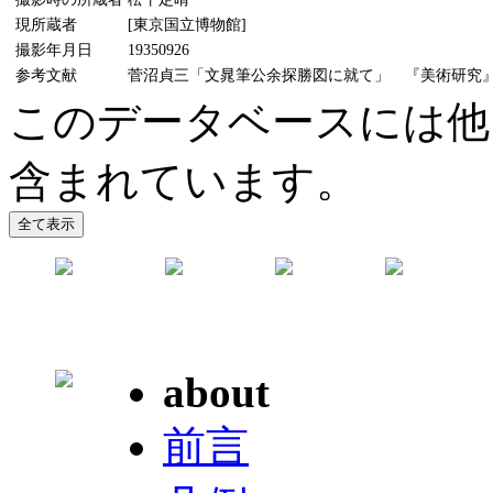
現所蔵者
[東京国立博物館]
撮影年月日
19350926
参考文献
菅沼貞三「文晁筆公余探勝図に就て」 『美術研究』47号
このデータベースには他
含まれています。
about
前言