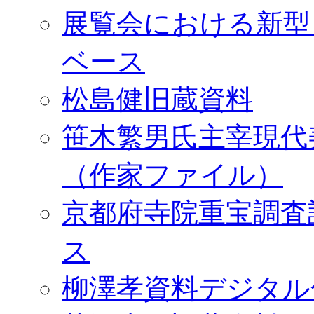
展覧会における新型
ベース
松島健旧蔵資料
笹木繁男氏主宰現代
（作家ファイル）
京都府寺院重宝調査
ス
柳澤孝資料デジタル