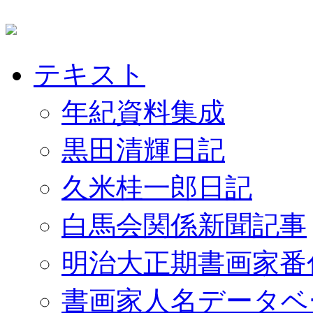
テキスト
年紀資料集成
黒田清輝日記
久米桂一郎日記
白馬会関係新聞記事
明治大正期書画家番
書画家人名データベ