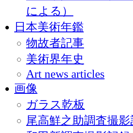
による）
日本美術年鑑
物故者記事
美術界年史
Art news articles
画像
ガラス乾板
尾高鮮之助調査撮影