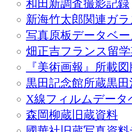
和田新調査撮影記録
新海竹太郎関連ガラ
写真原板データベー
畑正吉フランス留学
『美術画報』所載図
黒田記念館所蔵黒田
X線フィルムデータ
森岡柳蔵旧蔵資料
國華社旧蔵写真資料