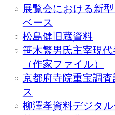
展覧会における新型
ベース
松島健旧蔵資料
笹木繁男氏主宰現代
（作家ファイル）
京都府寺院重宝調査
ス
柳澤孝資料デジタル