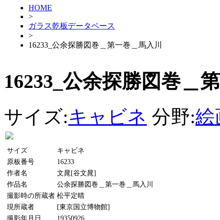
HOME
>
ガラス乾板データベース
>
16233_公余探勝図巻＿第一巻＿馬入川
16233_公余探勝図巻
サイズ:
キャビネ
分野:
絵
サイズ
キャビネ
原板番号
16233
作者名
文晁[谷文晁]
作品名
公余探勝図巻＿第一巻＿馬入川
撮影時の所蔵者
松平定晴
現所蔵者
[東京国立博物館]
撮影年月日
19350926