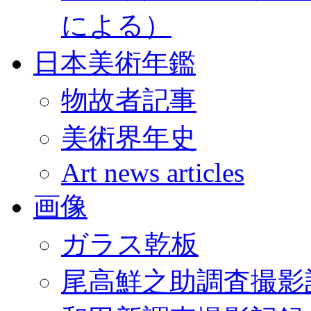
による）
日本美術年鑑
物故者記事
美術界年史
Art news articles
画像
ガラス乾板
尾高鮮之助調査撮影