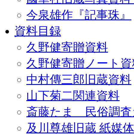
今泉雄作『記事珠』
資料目録
久野健寄贈資料
久野健寄贈ノート資
中村傳三郎旧蔵資料
山下菊二関連資料
斎藤たま 民俗調査
及川尊雄旧蔵 紙媒