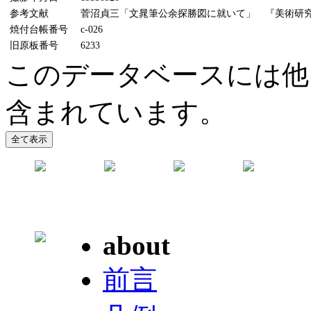
参考文献
菅沼貞三「文晁筆公余探勝図に就いて」 『美術研究』47
焼付台帳番号
c-026
旧原板番号
6233
このデータベースには他
含まれています。
about
前言