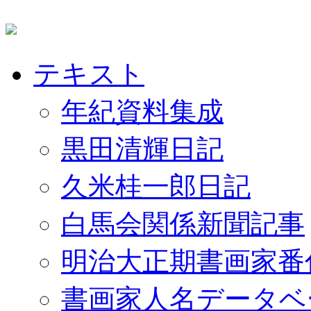
テキスト
年紀資料集成
黒田清輝日記
久米桂一郎日記
白馬会関係新聞記事
明治大正期書画家番
書画家人名データベ