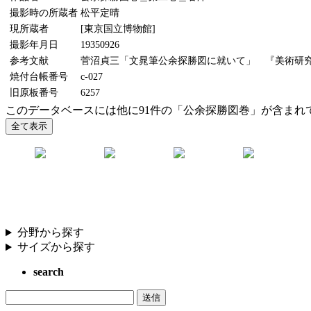
撮影時の所蔵者
松平定晴
現所蔵者
[東京国立博物館]
撮影年月日
19350926
参考文献
菅沼貞三「文晁筆公余探勝図に就いて」 『美術研究』47
焼付台帳番号
c-027
旧原板番号
6257
このデータベースには他に91件の「公余探勝図巻」が含まれ
分野から探す
サイズから探す
search