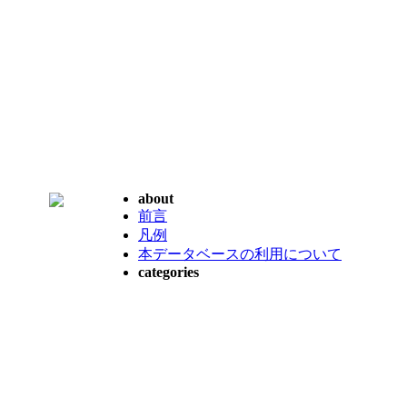
about
前言
凡例
本データベースの利用について
categories