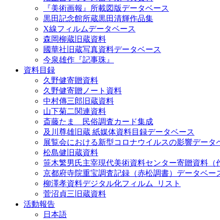
『美術画報』所載図版データベース
黒田記念館所蔵黒田清輝作品集
X線フィルムデータベース
森岡柳蔵旧蔵資料
國華社旧蔵写真資料データベース
今泉雄作『記事珠』
資料目録
久野健寄贈資料
久野健寄贈ノート資料
中村傳三郎旧蔵資料
山下菊二関連資料
斎藤たま 民俗調査カード集成
及川尊雄旧蔵 紙媒体資料目録データベース
展覧会における新型コロナウイルスの影響データ
松島健旧蔵資料
笹木繁男氏主宰現代美術資料センター寄贈資料（
京都府寺院重宝調査記録（赤松調書）データベー
柳澤孝資料デジタル化フィルム_リスト
菅沼貞三旧蔵資料
活動報告
日本語