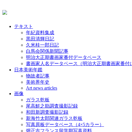
テキスト
年紀資料集成
黒田清輝日記
久米桂一郎日記
白馬会関係新聞記事
明治大正期書画家番付データベース
書画家人名データベース（明治大正期書画家番付
日本美術年鑑
物故者記事
美術界年史
Art news articles
画像
ガラス乾板
尾高鮮之助調査撮影記録
和田新調査撮影記録
新海竹太郎関連ガラス乾板
写真原板データベース（4×5カラー）
畑正吉フランス留学期写真資料