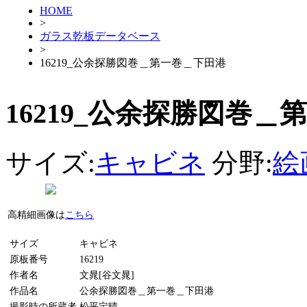
HOME
>
ガラス乾板データベース
>
16219_公余探勝図巻＿第一巻＿下田港
16219_公余探勝図巻
サイズ:
キャビネ
分野:
絵
高精細画像は
こちら
サイズ
キャビネ
原板番号
16219
作者名
文晁[谷文晁]
作品名
公余探勝図巻＿第一巻＿下田港
撮影時の所蔵者
松平定晴