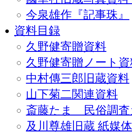
今泉雄作『記事珠』
資料目録
久野健寄贈資料
久野健寄贈ノート資
中村傳三郎旧蔵資料
山下菊二関連資料
斎藤たま 民俗調査
及川尊雄旧蔵 紙媒