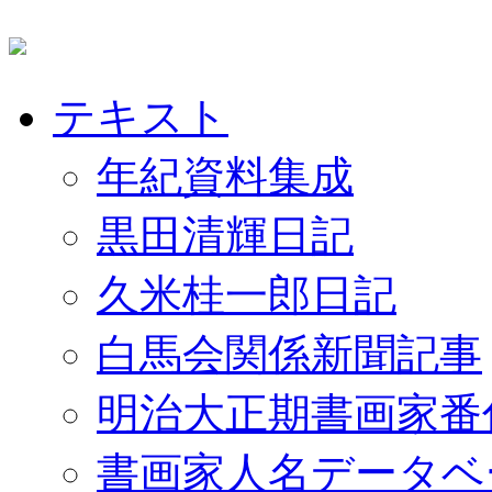
テキスト
年紀資料集成
黒田清輝日記
久米桂一郎日記
白馬会関係新聞記事
明治大正期書画家番
書画家人名データベ