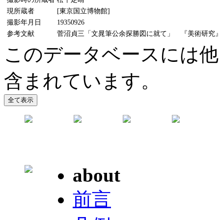
現所蔵者
[東京国立博物館]
撮影年月日
19350926
参考文献
菅沼貞三「文晁筆公余探勝図に就て」 『美術研究』47号
このデータベースには他
含まれています。
about
前言