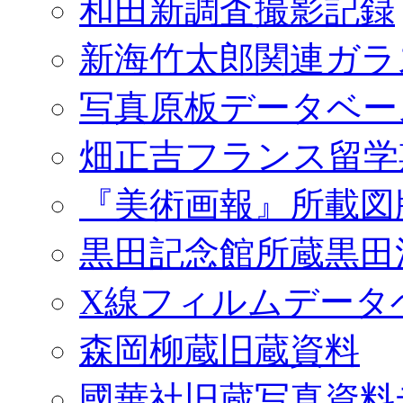
和田新調査撮影記録
新海竹太郎関連ガラ
写真原板データベー
畑正吉フランス留学
『美術画報』所載図
黒田記念館所蔵黒田
X線フィルムデータ
森岡柳蔵旧蔵資料
國華社旧蔵写真資料