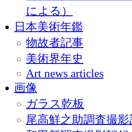
による）
日本美術年鑑
物故者記事
美術界年史
Art news articles
画像
ガラス乾板
尾高鮮之助調査撮影