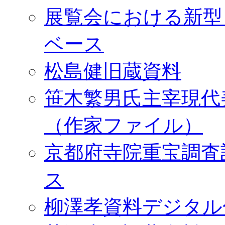
展覧会における新型
ベース
松島健旧蔵資料
笹木繁男氏主宰現代
（作家ファイル）
京都府寺院重宝調査
ス
柳澤孝資料デジタル