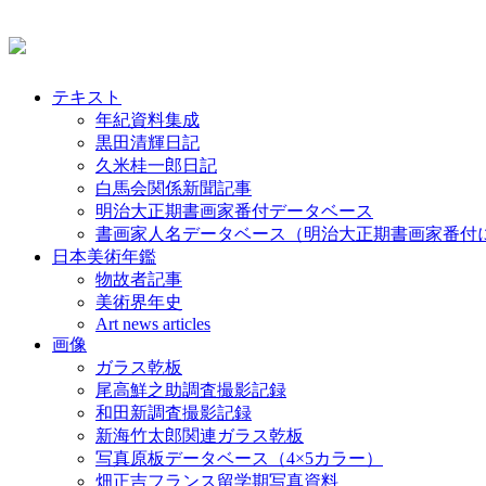
テキスト
年紀資料集成
黒田清輝日記
久米桂一郎日記
白馬会関係新聞記事
明治大正期書画家番付データベース
書画家人名データベース（明治大正期書画家番付
日本美術年鑑
物故者記事
美術界年史
Art news articles
画像
ガラス乾板
尾高鮮之助調査撮影記録
和田新調査撮影記録
新海竹太郎関連ガラス乾板
写真原板データベース（4×5カラー）
畑正吉フランス留学期写真資料