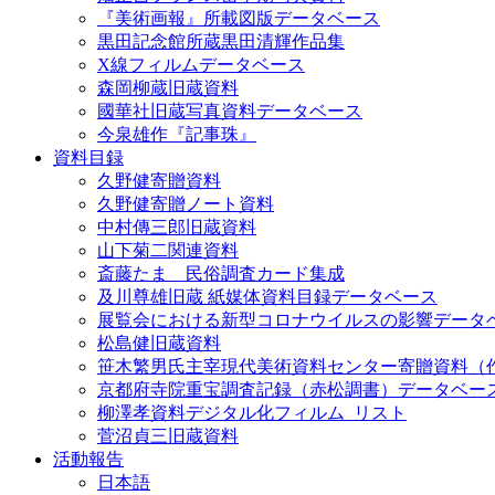
『美術画報』所載図版データベース
黒田記念館所蔵黒田清輝作品集
X線フィルムデータベース
森岡柳蔵旧蔵資料
國華社旧蔵写真資料データベース
今泉雄作『記事珠』
資料目録
久野健寄贈資料
久野健寄贈ノート資料
中村傳三郎旧蔵資料
山下菊二関連資料
斎藤たま 民俗調査カード集成
及川尊雄旧蔵 紙媒体資料目録データベース
展覧会における新型コロナウイルスの影響データ
松島健旧蔵資料
笹木繁男氏主宰現代美術資料センター寄贈資料（
京都府寺院重宝調査記録（赤松調書）データベー
柳澤孝資料デジタル化フィルム_リスト
菅沼貞三旧蔵資料
活動報告
日本語