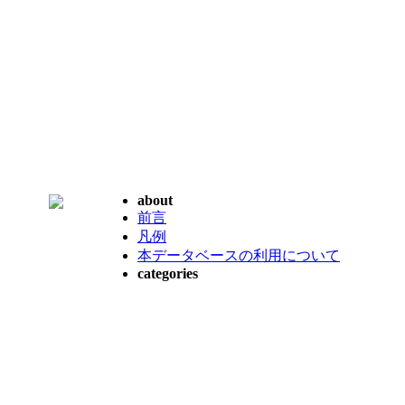
about
前言
凡例
本データベースの利用について
categories