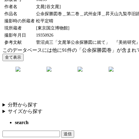
作者名
文晁[谷文晁]
作品名
公余探勝図巻＿第二巻＿武州金澤＿昇天山九覧亭旧
撮影時の所蔵者
松平定晴
現所蔵者
[東京国立博物館]
撮影年月日
19350926
参考文献
菅沼貞三「文晁筆公余探勝図に就て」 『美術研究』47号
このデータベースには他に91件の「公余探勝図巻」が含まれ
分野から探す
サイズから探す
search