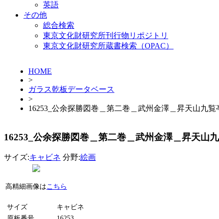
英語
その他
総合検索
東京文化財研究所刊行物リポジトリ
東京文化財研究所蔵書検索（OPAC）
HOME
>
ガラス乾板データベース
>
16253_公余探勝図巻＿第二巻＿武州金澤＿昇天山九
16253_公余探勝図巻＿第二巻＿武州金澤＿昇天山
サイズ:
キャビネ
分野:
絵画
高精細画像は
こちら
サイズ
キャビネ
原板番号
16253