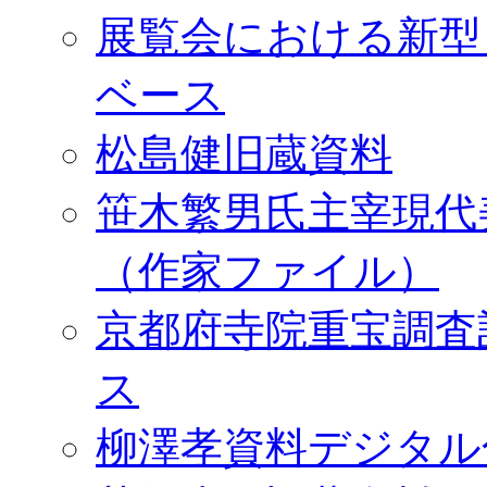
展覧会における新型
ベース
松島健旧蔵資料
笹木繁男氏主宰現代
（作家ファイル）
京都府寺院重宝調査
ス
柳澤孝資料デジタル