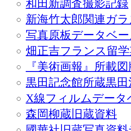
和田新調査撮影記録
新海竹太郎関連ガラ
写真原板データベー
畑正吉フランス留学
『美術画報』所載図
黒田記念館所蔵黒田
X線フィルムデータ
森岡柳蔵旧蔵資料
國華社旧蔵写真資料