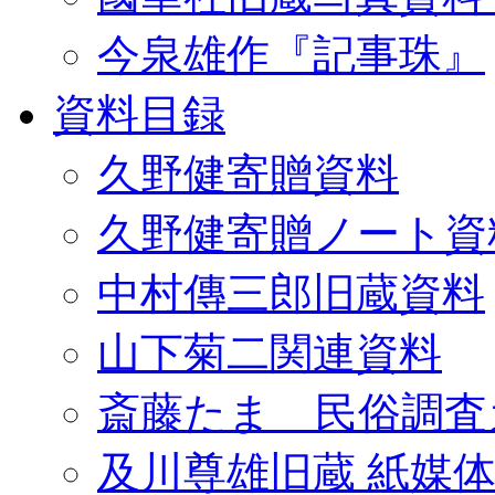
今泉雄作『記事珠』
資料目録
久野健寄贈資料
久野健寄贈ノート資
中村傳三郎旧蔵資料
山下菊二関連資料
斎藤たま 民俗調査
及川尊雄旧蔵 紙媒