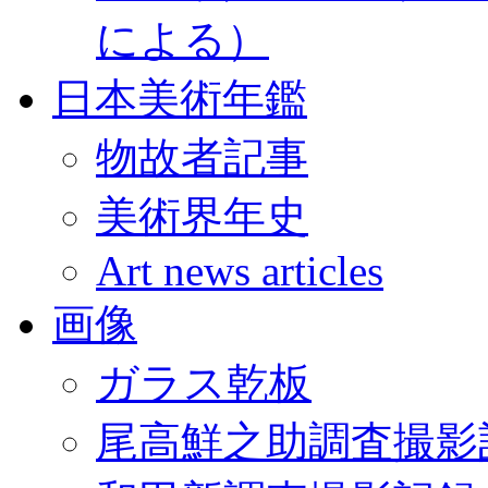
による）
日本美術年鑑
物故者記事
美術界年史
Art news articles
画像
ガラス乾板
尾高鮮之助調査撮影