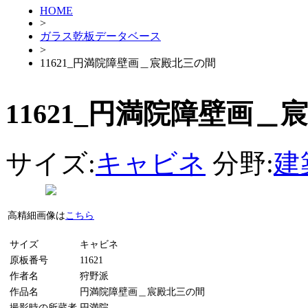
HOME
>
ガラス乾板データベース
>
11621_円満院障壁画＿宸殿北三の間
11621_円満院障壁画＿
サイズ:
キャビネ
分野:
建
高精細画像は
こちら
サイズ
キャビネ
原板番号
11621
作者名
狩野派
作品名
円満院障壁画＿宸殿北三の間
撮影時の所蔵者
円満院