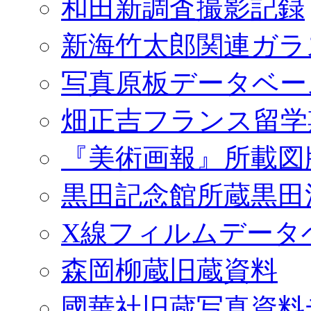
和田新調査撮影記録
新海竹太郎関連ガラ
写真原板データベー
畑正吉フランス留学
『美術画報』所載図
黒田記念館所蔵黒田
X線フィルムデータ
森岡柳蔵旧蔵資料
國華社旧蔵写真資料