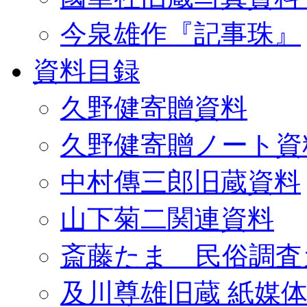
今泉雄作『記事珠』
資料目録
久野健寄贈資料
久野健寄贈ノート資
中村傳三郎旧蔵資料
山下菊二関連資料
斎藤たま 民俗調査
及川尊雄旧蔵 紙媒