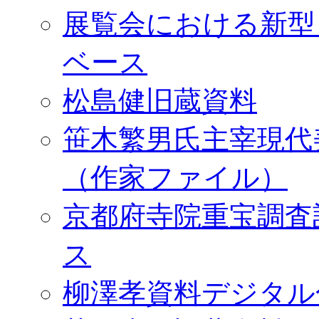
展覧会における新型
ベース
松島健旧蔵資料
笹木繁男氏主宰現代
（作家ファイル）
京都府寺院重宝調査
ス
柳澤孝資料デジタル