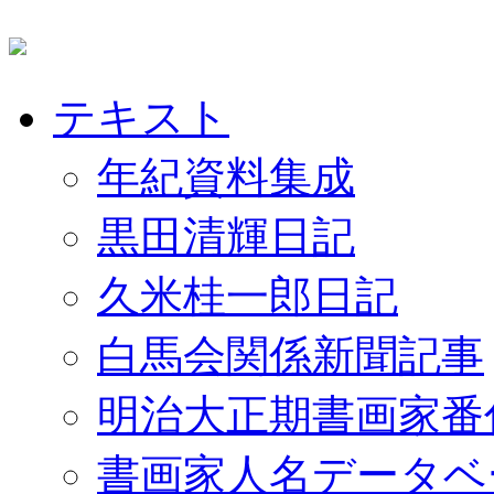
テキスト
年紀資料集成
黒田清輝日記
久米桂一郎日記
白馬会関係新聞記事
明治大正期書画家番
書画家人名データベ