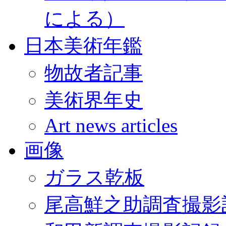
による）
日本美術年鑑
物故者記事
美術界年史
Art news articles
画像
ガラス乾板
尾高鮮之助調査撮影