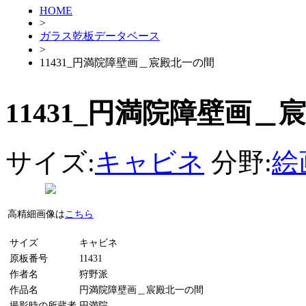
HOME
>
ガラス乾板データベース
>
11431_円満院障壁画＿宸殿北一の間
11431_円満院障壁画＿
サイズ:
キャビネ
分野:
絵
高精細画像は
こちら
サイズ
キャビネ
原板番号
11431
作者名
狩野派
作品名
円満院障壁画＿宸殿北一の間
撮影時の所蔵者
円満院